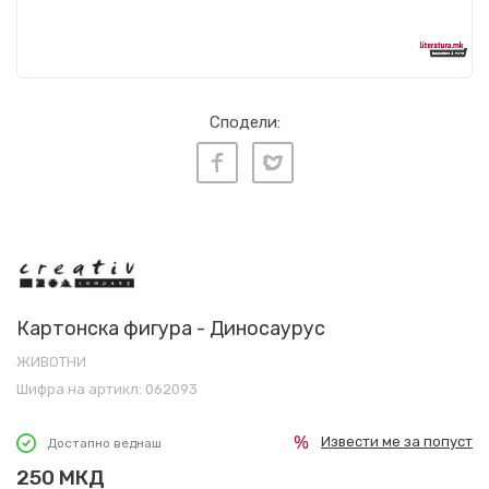
Сподели:
Картонска фигура - Диносаурус
ЖИВОТНИ
Шифра на артикл:
062093
Извести ме за попуст
Достапно веднаш
250
МКД