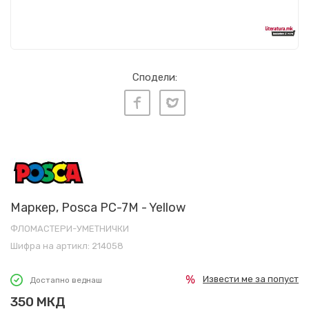
Сподели:
Маркер, Posca PC-7M - Yellow
ФЛОМАСТЕРИ-УМЕТНИЧКИ
Шифра на артикл:
214058
Извести ме за попуст
Достапно веднаш
350
МКД