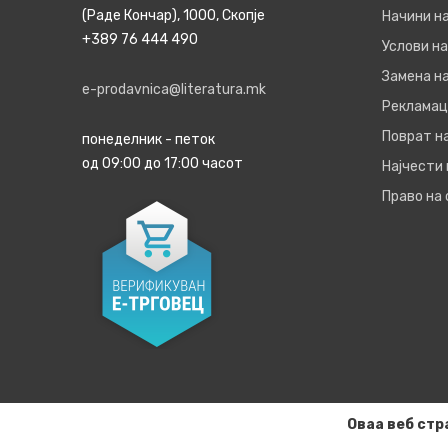
(Раде Кончар), 1000, Скопје
Начини н
+389 76 444 490
Услови на
Замена на
e-prodavnica@literatura.mk
Рекламац
Поврат н
понеделник - петок
од 09:00 до 17:00 часот
Најчести
Право на
Оваа веб стр