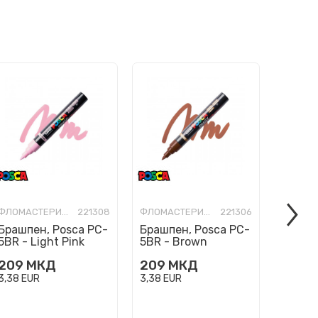
ФЛОМАСТЕРИ-УМЕТНИЧКИ
221308
ФЛОМАСТЕРИ-УМЕТНИЧКИ
221306
Брашпен, Posca PC-
Брашпен, Posca PC-
Брашп
5BR - Light Pink
5BR - Brown
5BR - 
209
МКД
209
МКД
209
3,38
EUR
3,38
EUR
3,38
EU