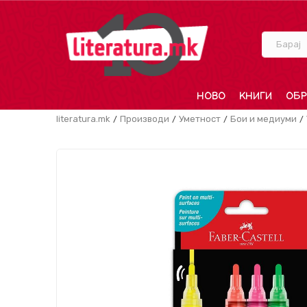
Барај
НОВО
КНИГИ
ОБР
literatura.mk
Производи
Уметност
Бои и медиуми