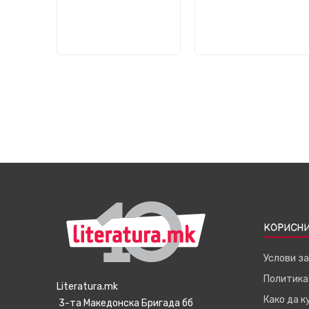
КОРИСНИ
Услови з
Политика
Literatura.mk
Како да 
3-та Македонска Бригада бб