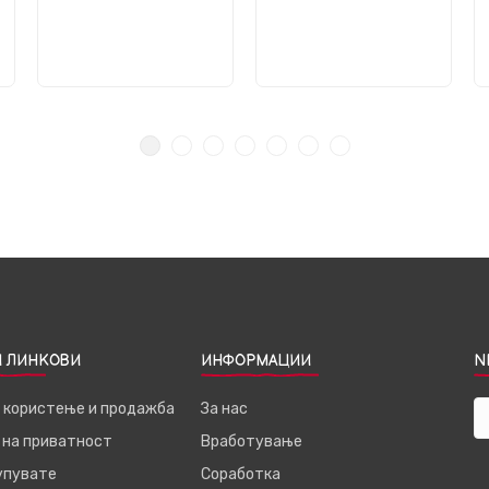
 ЛИНКОВИ
ИНФОРМАЦИИ
N
а користење и продажба
За нас
 на приватност
Вработување
купувате
Соработка