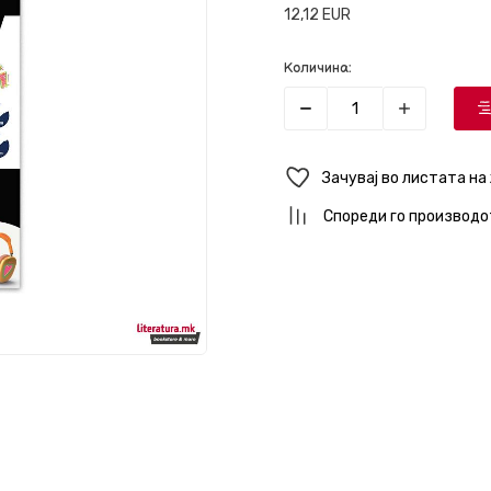
12,12
EUR
Количина:
Зачувај во листата на
Спореди го производо