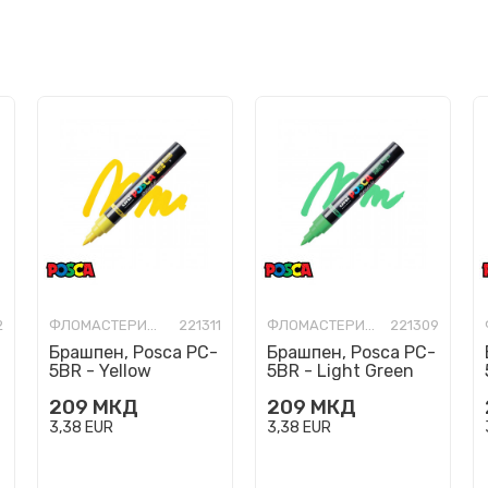
2
ФЛОМАСТЕРИ-УМЕТНИЧКИ
221311
ФЛОМАСТЕРИ-УМЕТНИЧКИ
221309
Брашпен, Posca PC-
Брашпен, Posca PC-
5BR - Yellow
5BR - Light Green
209
МКД
209
МКД
3,38
EUR
3,38
EUR