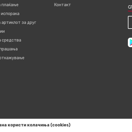
а плаќање
Контакт
С
 испорака
 артиклот за друг
ии
а средства
 прашања
 откажување
ана користи колачиња (cookies)