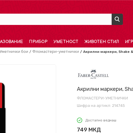
АЗОВАНИЕ
ПРИБОР
УМЕТНОСТ
ЖИВОТЕН СТИЛ
ИГ
Уметнички бои
Фломастери-уметнички
Акрилни маркери, Shake & 
Акрилни маркери, Shak
ФЛОМАСТЕРИ-УМЕТНИЧКИ
Шифра на артикл:
214745
Достапно веднаш
749
МКД