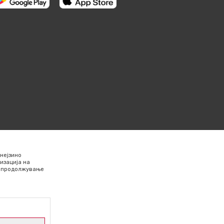
нејзино
изација на
Со продолжување