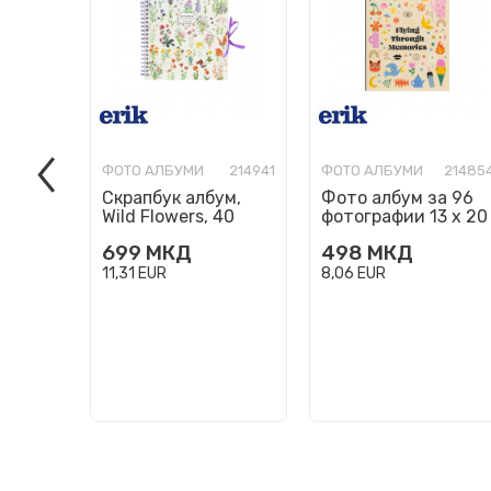
ФОТО АЛБУМИ
214941
ФОТО АЛБУМИ
21485
Скрапбук албум,
Фото албум за 96
Wild Flowers, 40
фотографии 13 x 20
страници
cm, Flying Through
699
МКД
498
МКД
Memories
11,31
EUR
8,06
EUR