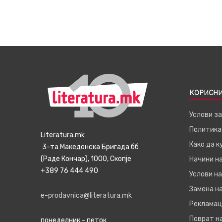
КОРИСНИ
Услови з
Политика
Literatura.mk
Како да 
3-та Македонска Бригада бб
(Раде Кончар), 1000, Скопје
Начини н
+389 76 444 490
Услови на
Замена на
e-prodavnica@literatura.mk
Рекламац
Поврат н
понеделник - петок