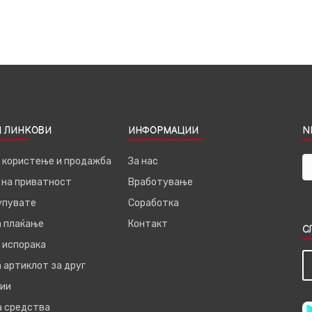
 ЛИНКОВИ
ИНФОРМАЦИИ
N
а користење и продажба
За нас
 на приватност
Вработување
купувате
Соработка
а плаќање
Контакт
С
 испорака
 артиклот за друг
ии
а средства