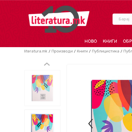
Барај
НОВО
КНИГИ
ОБР
literatura.mk
Производи
Книги
Публицистика
Пуб