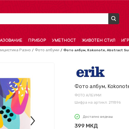
АЗОВАНИЕ
ПРИБОР
УМЕТНОСТ
ЖИВОТЕН СТИЛ
ИГ
лицистика Разно
Фото албуми
Фото албум, Kokonote, Abstract S
Фото албум, Kokonote
ФОТО АЛБУМИ
Шифра на артикл:
211896
Достапно веднаш
399
МКД