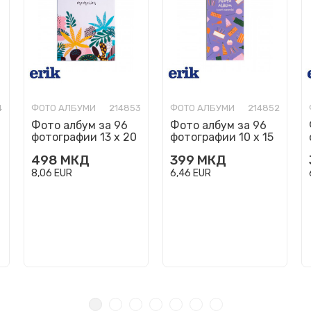
4
ФОТО АЛБУМИ
214853
ФОТО АЛБУМИ
214852
Фото албум за 96
Фото албум за 96
фотографии 13 x 20
фотографии 10 x 15
cm, Abstract Tropics
cm, Sweet Memories
498
МКД
399
МКД
8,06
EUR
6,46
EUR