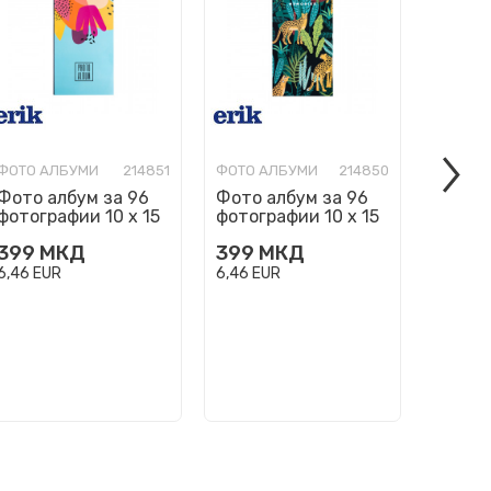
ФОТО АЛБУМИ
214851
ФОТО АЛБУМИ
214850
ФОТО А
Фото албум за 96
Фото албум за 96
Фото 
фотографии 10 x 15
фотографии 10 x 15
фотогр
cm, Abstract
cm, Soft Leopard
cm, Pl
399
МКД
399
МКД
399
Summer
6,46
EUR
6,46
EUR
6,46
EU