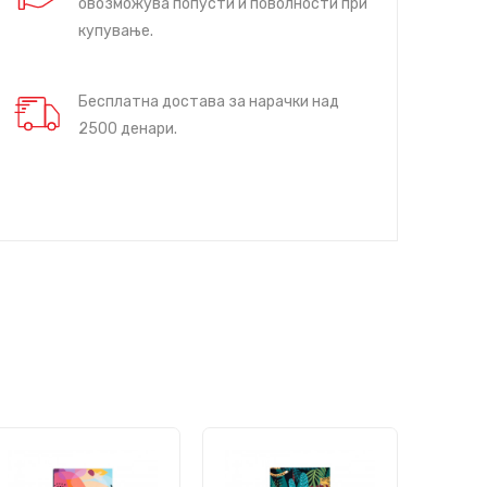
овозможува попусти и поволности при
купување.
Бесплатна достава за нарачки над
2500 денари.