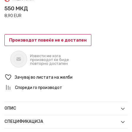
550
МКД
8,90
EUR
Производот повеќе не е достапен
Извести ме кога
производот ќе биде
повторно достапен
Зачувај во листата на желби
Спореди го производот
ОПИС
СПЕЦИФИКАЦИЈА