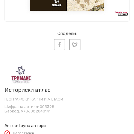
Сподели:
Историски атлас
ГЕОГРАФСКИ КАРТИ И АТЛАСИ
Шифра на артикл:
003398
Баркод:
9786082040141
Автор:
Група автори
Недостапен