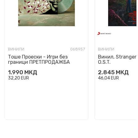
ВИНИЛИ
068957
ВИНИЛИ
Тоше Проески - Игри без
Винил, Stranger 
граници ПРЕТПРОДАЖБА
O.S.T.
1.990
МКД
2.845
МКД
32,20
EUR
46,04
EUR