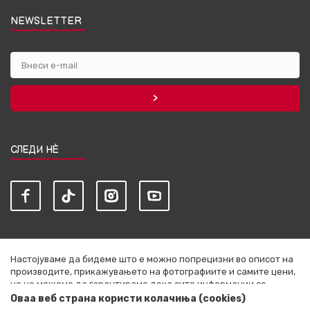
NEWSLETTER
СЛЕДИ НЀ
Настојуваме да бидеме што е можно попрецизни во описот на
производите, прикажувањето на фотографиите и самите цени,
но не можеме да гарантираме дека сите информации се
комплетни и без грешки. Сите артикли прикажани на сајтот се
Оваа веб страна користи колачиња (cookies)
дел од нашата понуда и не се подразбира дека се достапни во