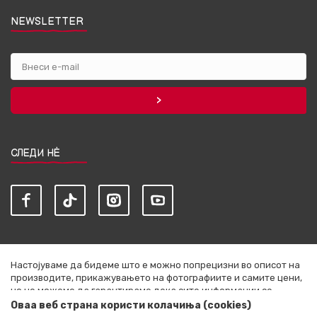
NEWSLETTER
СЛЕДИ НЀ
Настојуваме да бидеме што е можно попрецизни во описот на
производите, прикажувањето на фотографиите и самите цени,
но не можеме да гарантираме дека сите информации се
комплетни и без грешки. Сите артикли прикажани на сајтот се
Оваа веб страна користи колачиња (cookies)
дел од нашата понуда и не се подразбира дека се достапни во