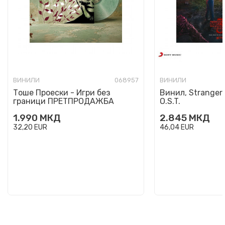
ВИНИЛИ
068957
ВИНИЛИ
Тоше Проески - Игри без
Винил, Stranger 
граници ПРЕТПРОДАЖБА
O.S.T.
1.990
МКД
2.845
МКД
32,20
EUR
46,04
EUR