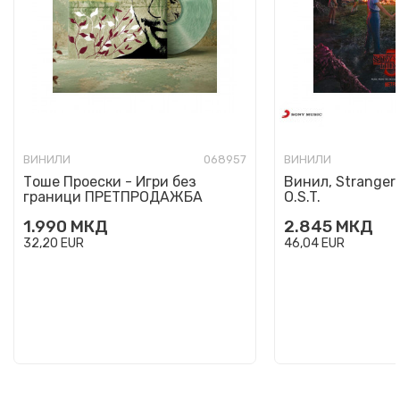
ВИНИЛИ
068957
ВИНИЛИ
Тоше Проески - Игри без
Винил, Stranger 
граници ПРЕТПРОДАЖБА
O.S.T.
1.990
МКД
2.845
МКД
32,20
EUR
46,04
EUR