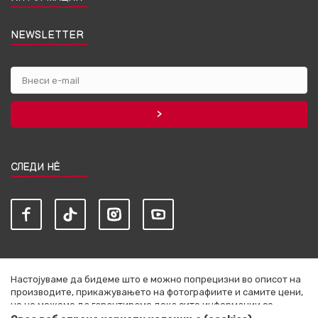
NEWSLETTER
СЛЕДИ НЀ
Настојуваме да бидеме што е можно попрецизни во описот на
производите, прикажувањето на фотографиите и самите цени,
но не можеме да гарантираме дека сите информации се
комплетни и без грешки. Сите артикли прикажани на сајтот се