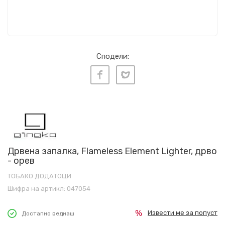
Сподели:
Дрвена запалка, Flameless Element Lighter, дрво
- орев
ТОБАКО ДОДАТОЦИ
Шифра на артикл:
047054
Извести ме за попуст
Достапно веднаш