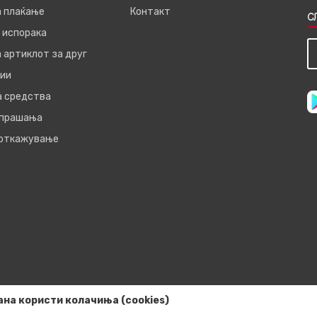
а плаќање
Контакт
С
 испорака
 артиклот за друг
ии
а средства
 прашања
 откажување
ана користи колачиња (cookies)