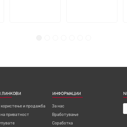
 ЛИНКОВИ
ИНФОРМАЦИИ
N
а користење и продажба
За нас
 на приватност
Вработување
купувате
Соработка