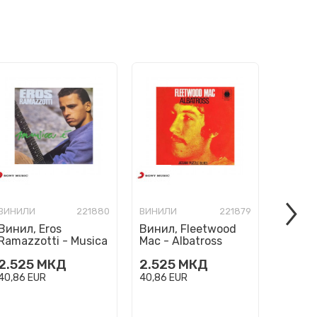
ВИНИЛИ
221880
ВИНИЛИ
221879
ВИНИЛ
Винил, Eros
Винил, Fleetwood
Винил,
Ramazzotti - Musica
Mac - Albatross
Sakam
E
2.525
МКД
2.525
МКД
3.125
40,86
EUR
40,86
EUR
50,57
E