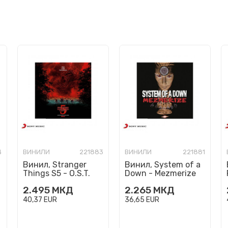
4
ВИНИЛИ
221883
ВИНИЛИ
221881
Винил, Stranger
Винил, System of a
Things S5 - O.S.T.
Down - Mezmerize
2.495
МКД
2.265
МКД
40,37
EUR
36,65
EUR