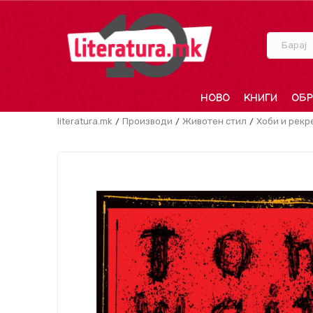
Барај
НОВО
КНИГИ
ОБР
literatura.mk
Производи
Животен стил
Хоби и рекр