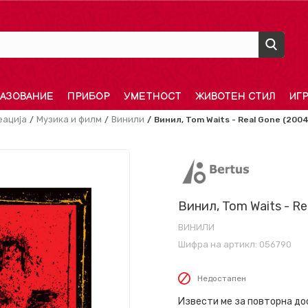
АЗОВАНИЕ
ПРИБОР
УМЕТНОСТ
ЖИВОТЕН СТИЛ
ИГ
еација
Музика и филм
Винили
Винил, Tom Waits - Real Gone (2004
Винил, Tom Waits - Re
ВИНИЛИ
Шифра на артикл:
056790
Недостапен
Извести ме за повторна д