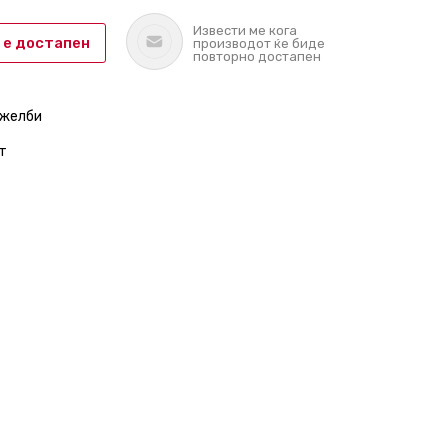
Извести ме кога
 е достапен
производот ќе биде
повторно достапен
 желби
т