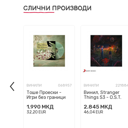
СЛИЧНИ ПРОИЗВОДИ
ВИНИЛИ
068957
ВИНИЛИ
22188
Тоше Проески -
Винил, Stranger
Игри без граници
Things S3 - O.S.T.
ПРЕТПРОДАЖБА
1.990
МКД
2.845
МКД
32,20
EUR
46,04
EUR