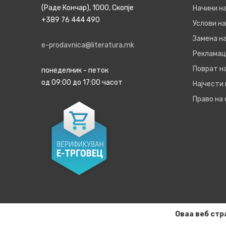
(Раде Кончар), 1000, Скопје
Начини н
+389 76 444 490
Услови на
Замена на
e-prodavnica@literatura.mk
Рекламац
Поврат н
понеделник - петок
од 09:00 до 17:00 часот
Најчести
Право на
Оваа веб стр