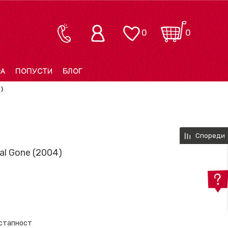
0
0
РА
ПОПУСТИ
БЛОГ
)
Спореди
al Gone (2004)
остапност