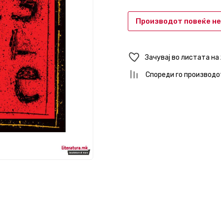
Производот повеќе не
Зачувај во листата на
Спореди го производо