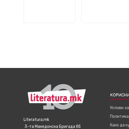
КОРИСНИ
Услови з
Политика
Literatura.mk
Како да 
3-та Македонска Бригада бб