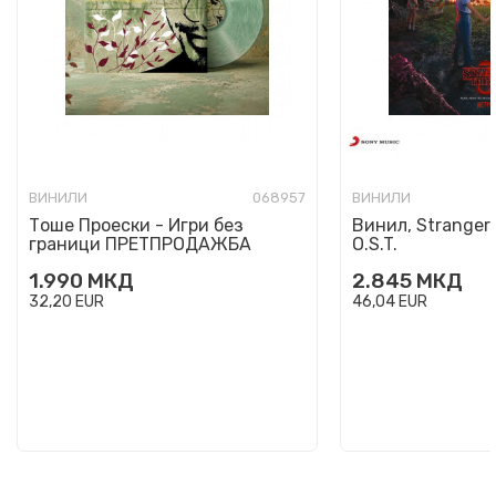
ВИНИЛИ
068957
ВИНИЛИ
Тоше Проески - Игри без
Винил, Stranger 
граници ПРЕТПРОДАЖБА
O.S.T.
1.990
МКД
2.845
МКД
32,20
EUR
46,04
EUR