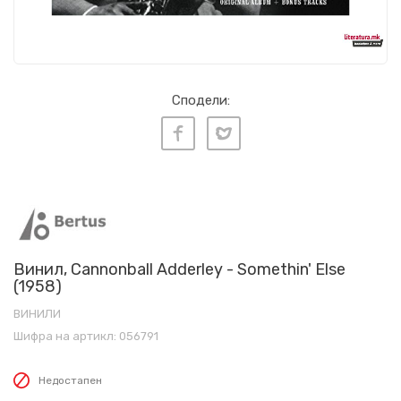
Сподели:
Винил, Cannonball Adderley - Somethin' Else
(1958)
ВИНИЛИ
Шифра на артикл:
056791
Недостапен