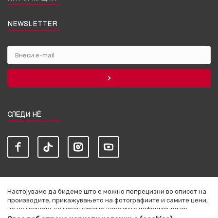
NEWSLETTER
СЛЕДИ НЀ
Настојуваме да бидеме што е можно попрецизни во описот на
производите, прикажувањето на фотографиите и самите цени,
но не можеме да гарантираме дека сите информации се
комплетни и без грешки. Сите артикли прикажани на сајтот се