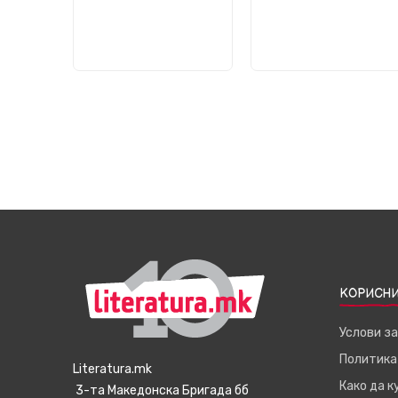
КОРИСНИ
Услови з
Политика
Literatura.mk
Како да 
3-та Македонска Бригада бб