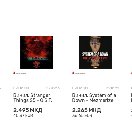
4
ВИНИЛИ
221883
ВИНИЛИ
221881
Винил, Stranger
Винил, System of a
Things S5 - O.S.T.
Down - Mezmerize
2.495
МКД
2.265
МКД
40,37
EUR
36,65
EUR