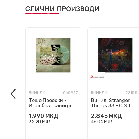
СЛИЧНИ ПРОИЗВОДИ
ВИНИЛИ
068957
ВИНИЛИ
22188
Тоше Проески -
Винил, Stranger
Игри без граници
Things S3 - O.S.T.
ПРЕТПРОДАЖБА
1.990
МКД
2.845
МКД
32,20
EUR
46,04
EUR