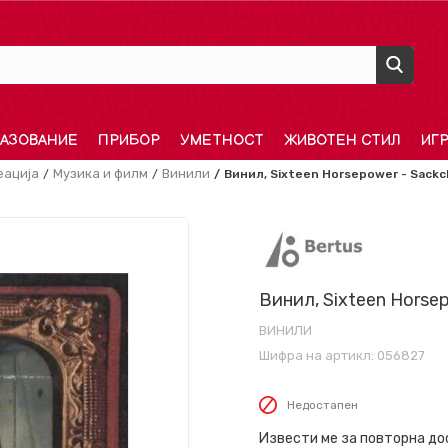
АЗОВАНИЕ
ПРИБОР
УМЕТНОСТ
ЖИВОТЕН СТИЛ
ИГ
еација
Музика и филм
Винили
Винил, Sixteen Horsepower - Sackcl
Винил, Sixteen Horsepo
ВИНИЛИ
Шифра на артикл:
056827
Недостапен
Извести ме за повторна д