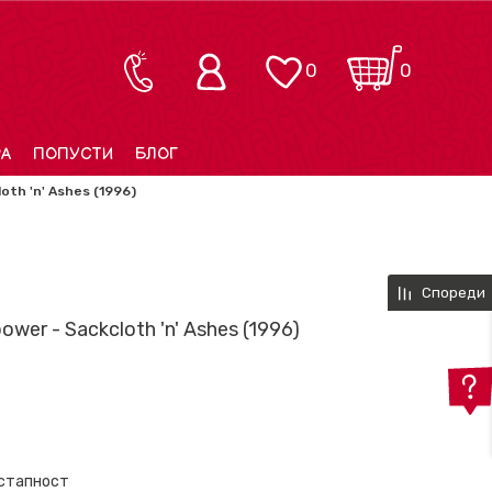
0
0
РА
ПОПУСТИ
БЛОГ
oth 'n' Ashes (1996)
Спореди
wer - Sackcloth 'n' Ashes (1996)
остапност