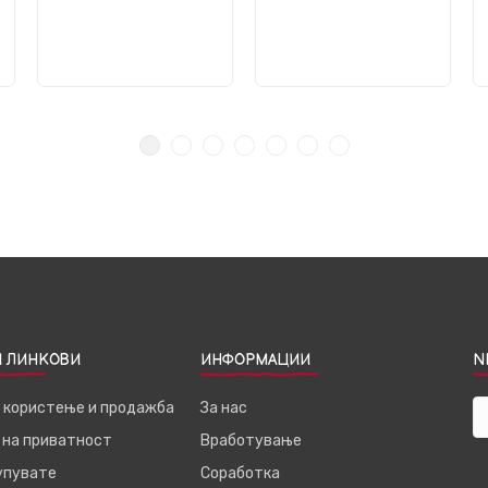
 ЛИНКОВИ
ИНФОРМАЦИИ
N
а користење и продажба
За нас
 на приватност
Вработување
купувате
Соработка