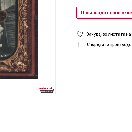
Производот повеќе не
Зачувај во листата на
Спореди го производо