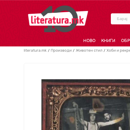
Барај
НОВО
КНИГИ
ОБР
literatura.mk
Производи
Животен стил
Хоби и рекр