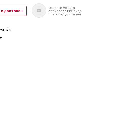
Извести ме кога
 е достапен
производот ќе биде
повторно достапен
 желби
т