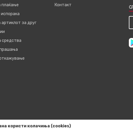
а плаќање
Контакт
С
 испорака
 артиклот за друг
ии
а средства
 прашања
 откажување
ана користи колачиња (cookies)