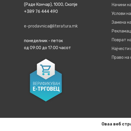
(Раде Кончар), 1000, Скопје
Начини н
+389 76 444 490
Услови на
Замена на
e-prodavnica@literatura.mk
Рекламац
Поврат н
понеделник - петок
од 09:00 до 17:00 часот
Најчести
Право на
Оваа веб стр