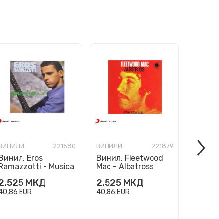
ВИНИЛИ
221880
ВИНИЛИ
221879
ВИНИЛ
Винил, Eros
Винил, Fleetwood
Винил,
Ramazzotti - Musica
Mac - Albatross
Sakam
E
2.525
МКД
2.525
МКД
3.125
40,86
EUR
40,86
EUR
50,57
E