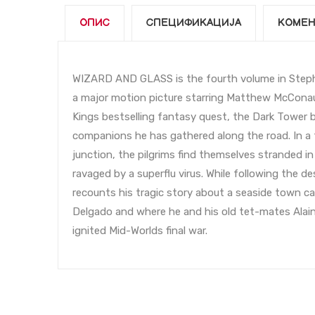
ОПИС
СПЕЦИФИКАЦИЈА
КОМЕН
WIZARD AND GLASS is the fourth volume in Stephe
a major motion picture starring Matthew McConaug
Kings bestselling fantasy quest, the Dark Tower 
companions he has gathered along the road. In a t
junction, the pilgrims find themselves stranded i
ravaged by a superflu virus. While following the 
recounts his tragic story about a seaside town cal
Delgado and where he and his old tet-mates Alain 
ignited Mid-Worlds final war.