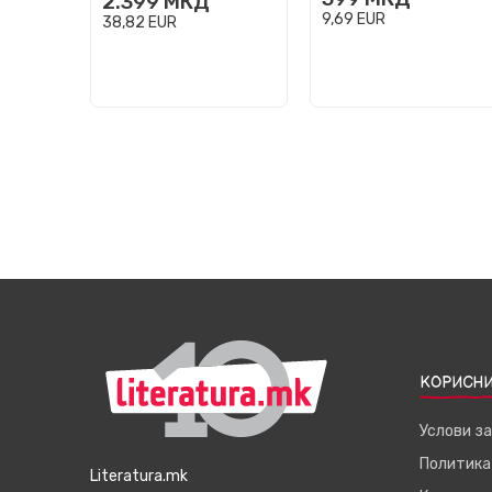
2.399
МКД
9,69
EUR
38,82
EUR
КОРИСНИ
Услови з
Политика
Literatura.mk