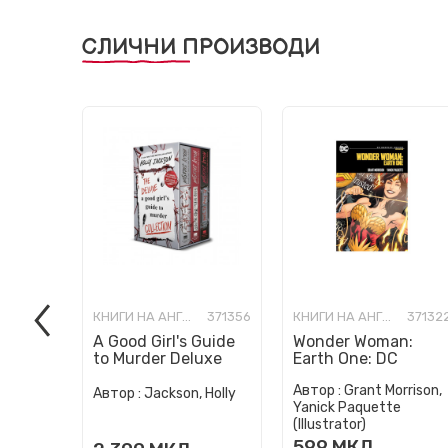
СЛИЧНИ ПРОИЗВОДИ
КНИГИ НА АНГЛИСКИ ЈАЗИК
371356
КНИГИ НА АНГЛИСКИ ЈАЗИК
37132
A Good Girl's Guide
Wonder Woman:
to Murder Deluxe
Earth One: DC
Paperback Boxed
Compact Comics
Автор :
Grant Morrison,
Set: Special Deluxe
Edition
Автор :
Jackson, Holly
Yanick Paquette
Edition...
(Illustrator)
599
МКД