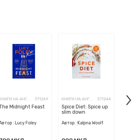
КНИГИ НА АНГЛИСКИ ЈАЗИК
371269
КНИГИ НА АНГЛИСКИ ЈАЗИК
371244
The Midnight Feast
Spice Diet: Spice up
How to
slim down
Human 
Автор :
Автор :
Lucy Foley
Автор :
Kalpna Woolf
Wurzba
999