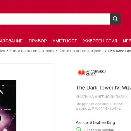
АЗОВАНИЕ
ПРИБОР
УМЕТНОСТ
ЖИВОТЕН СТИЛ
ИГ
зик
Книги на англиски јазик
Книги на англиски јазик
The Dark Tow
The Dark Tower IV: Wiz
КНИГИ НА АНГЛИСКИ ЈАЗИК
Шифра на артикл:
009165
Баркод:
9781444723472
Автор:
Stephen King
Достапно веднаш