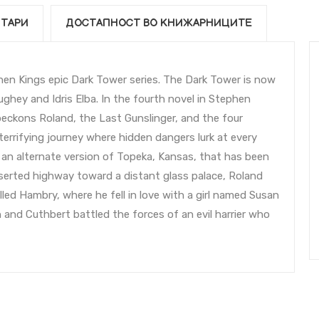
ТАРИ
ДОСТАПНОСТ ВО КНИЖАРНИЦИТЕ
n Kings epic Dark Tower series. The Dark Tower is now
hey and Idris Elba. In the fourth novel in Stephen
beckons Roland, the Last Gunslinger, and the four
errifying journey where hidden dangers lurk at every
n an alternate version of Topeka, Kansas, that has been
deserted highway toward a distant glass palace, Roland
led Hambry, where he fell in love with a girl named Susan
and Cuthbert battled the forces of an evil harrier who