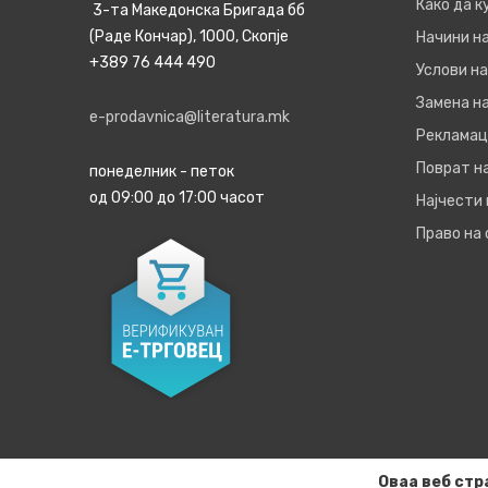
Како да 
3-та Македонска Бригада бб
(Раде Кончар), 1000, Скопје
Начини н
+389 76 444 490
Услови на
Замена на
e-prodavnica@literatura.mk
Рекламац
Поврат н
понеделник - петок
од 09:00 до 17:00 часот
Најчести
Право на
Оваа веб стр