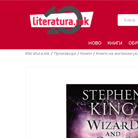
Барај
НОВО
КНИГИ
ОБР
literatura.mk
Производи
Книги
Книги на англиски ја