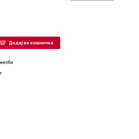
Додај во кошничка
 желби
т