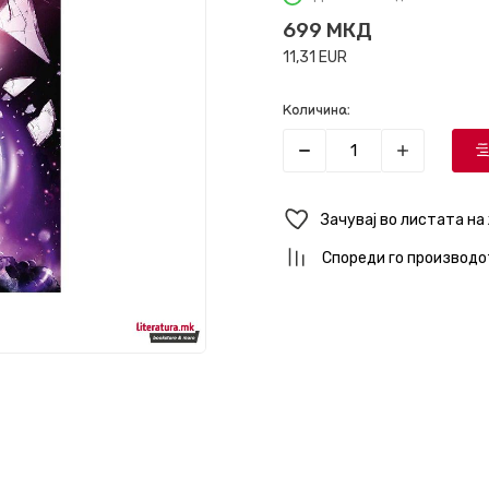
699
МКД
11,31
EUR
Количина:
Зачувај во листата на
Спореди го производо