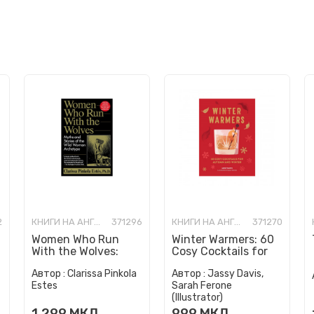
2
КНИГИ НА АНГЛИСКИ ЈАЗИК
371296
КНИГИ НА АНГЛИСКИ ЈАЗИК
371270
Women Who Run
Winter Warmers: 60
With the Wolves:
Cosy Cocktails for
Myths and Stories of
Autumn and Winter
Автор :
Clarissa Pinkola
Автор :
Jassy Davis,
the Wild Woman
Estes
Sarah Ferone
Archetype
(Illustrator)
1.299
МКД
999
МКД