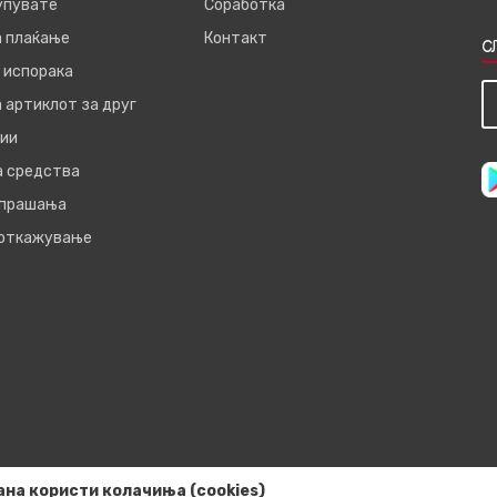
купувате
Соработка
а плаќање
Контакт
С
 испорака
 артиклот за друг
ии
а средства
 прашања
 откажување
ана користи колачиња (cookies)