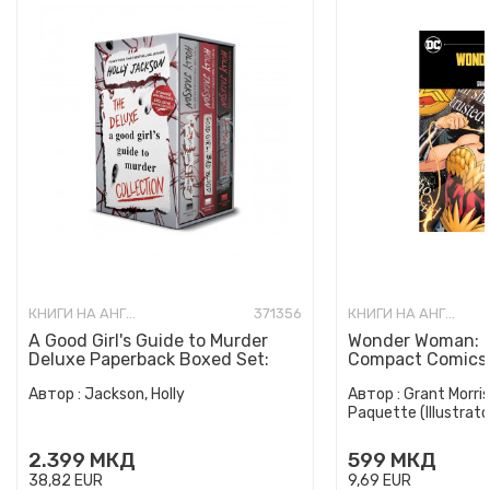
КНИГИ НА АНГЛИСКИ ЈАЗИК
371356
КНИГИ НА АНГЛИСКИ ЈАЗИК
A Good Girl's Guide to Murder
Wonder Woman: E
Deluxe Paperback Boxed Set:
Compact Comics 
Special Deluxe Edition...
Автор :
Jackson, Holly
Автор :
Grant Morris
Paquette (Illustrato
2.399
МКД
599
МКД
38,82
EUR
9,69
EUR