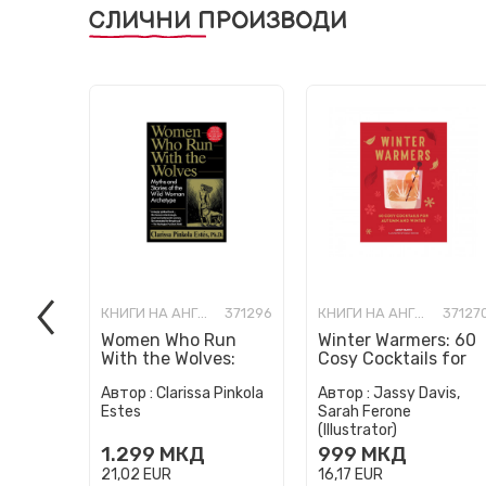
СЛИЧНИ ПРОИЗВОДИ
КНИГИ НА АНГЛИСКИ ЈАЗИК
371296
КНИГИ НА АНГЛИСКИ ЈАЗИК
37127
Women Who Run
Winter Warmers: 60
With the Wolves:
Cosy Cocktails for
Myths and Stories of
Autumn and Winter
Автор :
Clarissa Pinkola
Автор :
Jassy Davis,
the Wild Woman
Estes
Sarah Ferone
Archetype
(Illustrator)
1.299
МКД
999
МКД
21,02
EUR
16,17
EUR