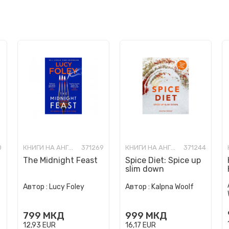
0
КНИГИ НА АНГЛИСКИ ЈАЗИК
371269
КНИГИ НА АНГЛИСКИ ЈАЗИК
371244
The Midnight Feast
Spice Diet: Spice up
slim down
Автор :
Lucy Foley
Автор :
Kalpna Woolf
799
МКД
999
МКД
12,93
EUR
16,17
EUR