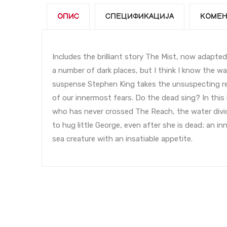
ОПИС
СПЕЦИФИКАЦИЈА
КОМЕН
Includes the brilliant story The Mist, now adapted 
a number of dark places, but I think I know the way
suspense Stephen King takes the unsuspecting re
of our innermost fears. Do the dead sing? In this
who has never crossed The Reach, the water div
to hug little George, even after she is dead; an i
sea creature with an insatiable appetite.