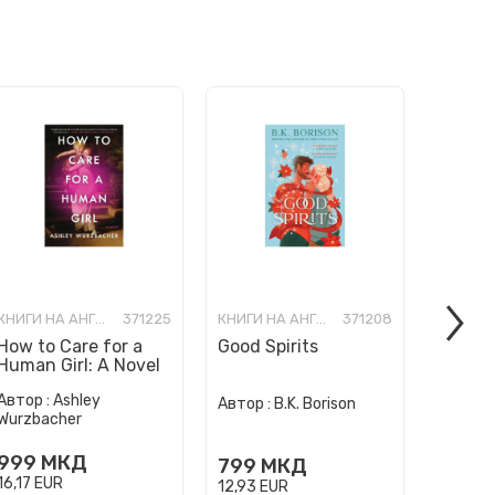
КНИГИ НА АНГЛИСКИ ЈАЗИК
371225
КНИГИ НА АНГЛИСКИ ЈАЗИК
371208
How to Care for a
Good Spirits
Victor
Human Girl: A Novel
Автор :
Ashley
Автор :
B.K. Borison
Автор :
Wurzbacher
999
МКД
799
МКД
799
16,17
EUR
12,93
EUR
12,93
E