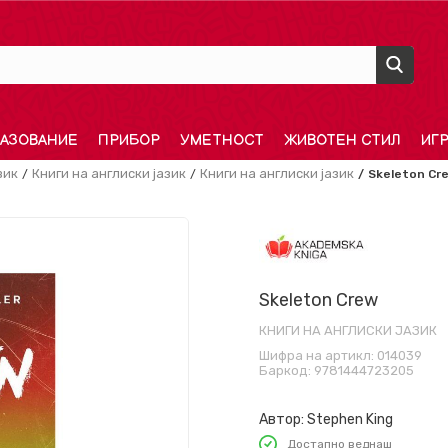
АЗОВАНИЕ
ПРИБОР
УМЕТНОСТ
ЖИВОТЕН СТИЛ
ИГ
зик
Книги на англиски јазик
Книги на англиски јазик
Skeleton Cr
Skeleton Crew
КНИГИ НА АНГЛИСКИ ЈАЗИК
Шифра на артикл:
014039
Баркод:
9781444723205
Автор:
Stephen King
Достапно веднаш