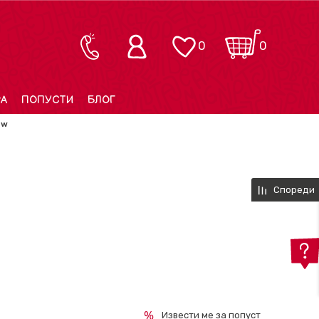
0
0
РА
ПОПУСТИ
БЛОГ
ew
Спореди
Извести ме за попуст