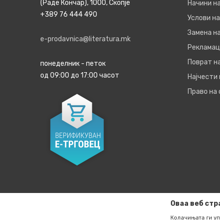
(Раде Кончар), 1000, Скопје
Начини н
+389 76 444 490
Услови на
Замена на
e-prodavnica@literatura.mk
Рекламац
Поврат н
понеделник - петок
од 09:00 до 17:00 часот
Најчести
Право на
Оваа веб стр
Колачињата ги уп