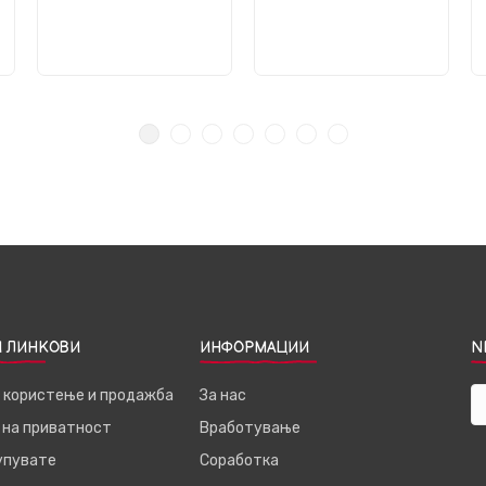
 ЛИНКОВИ
ИНФОРМАЦИИ
N
а користење и продажба
За нас
 на приватност
Вработување
купувате
Соработка