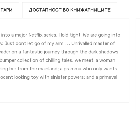
ТАРИ
ДОСТАПНОСТ ВО КНИЖАРНИЦИТЕ
into a major Netflix series. Hold tight. We are going into
. Just dont let go of my arm . . . Unrivalled master of
ader on a fantastic journey through the dark shadows
 bumper collection of chilling tales, we meet: a woman
iding her from the mainland; a gramma who only wants
nnocent looking toy with sinister powers; and a primeval