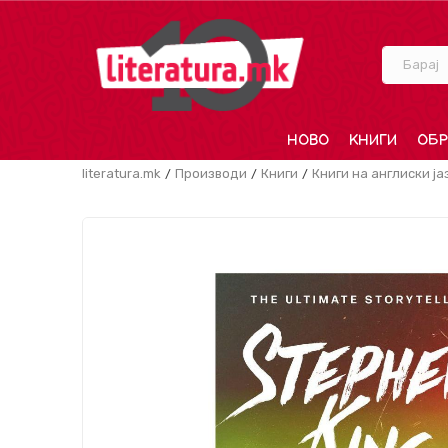
Барај
НОВО
КНИГИ
ОБР
literatura.mk
Производи
Книги
Книги на англиски ја