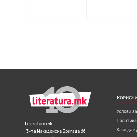
КОРИСНИ
Услови з
Политика
Literatura.mk
Како да 
3-та Македонска Бригада бб