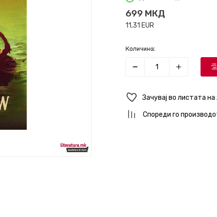
699
МКД
11,31
EUR
Количина:
Зачувај во листата на
Спореди го производо