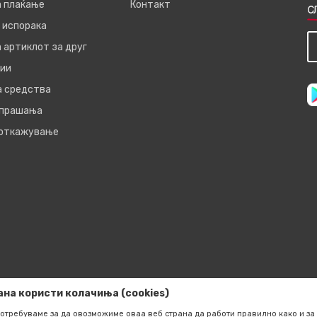
а плаќање
Контакт
С
 испорака
 артиклот за друг
ии
а средства
 прашања
 откажување
ана користи колачиња (cookies)
отребуваме за да овозможиме оваа веб страна да работи правилно како и за 