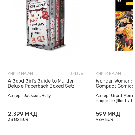
КНИГИ НА АНГЛИСКИ ЈАЗИК
371356
КНИГИ НА АНГЛИСКИ ЈАЗИК
A Good Girl's Guide to Murder
Wonder Woman: E
Deluxe Paperback Boxed Set:
Compact Comics 
Special Deluxe Edition...
Автор :
Jackson, Holly
Автор :
Grant Morris
Paquette (Illustrato
2.399
МКД
599
МКД
38,82
EUR
9,69
EUR