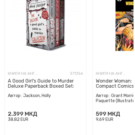
КНИГИ НА АНГЛИСКИ ЈАЗИК
371356
КНИГИ НА АНГЛИСКИ ЈАЗИК
A Good Girl's Guide to Murder
Wonder Woman: E
Deluxe Paperback Boxed Set:
Compact Comics 
Special Deluxe Edition...
Автор :
Jackson, Holly
Автор :
Grant Morris
Paquette (Illustrato
2.399
МКД
599
МКД
38,82
EUR
9,69
EUR