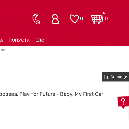
0
0
РА
ПОПУСТИ
БЛОГ
али
Спореди
озева, Play for Future - Baby, My First Car