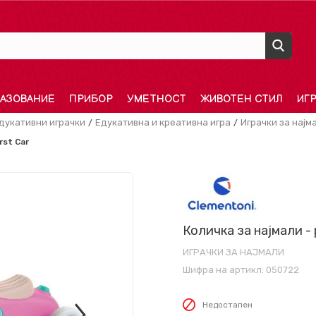
АЗОВАНИЕ
ПРИБОР
УМЕТНОСТ
ЖИВОТЕН СТИЛ
ИГ
дукативни играчки
Едукативна и креативна игра
Играчки за најм
rst Car
Количка за најмали - р
ИГРАЧКИ ЗА НАЈМАЛИ
Шифра на артикл:
050722
Недостапен