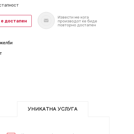
остапност
Извести ме кога
 е достапен
производот ќе биде
повторно достапен
 желби
т
УНИКАТНА УСЛУГА