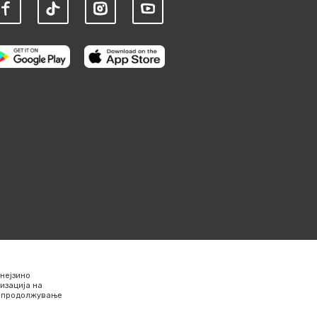
нејзино
изација на
Со продолжување