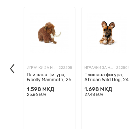
ИГРАЧКИ ЗА НАЈМАЛИ
222505
ИГРАЧКИ ЗА НАЈМАЛИ
22250
Плишана фигура,
Плишана фигура,
Woolly Mammoth, 26
African Wild Dog, 24
cm
cm
1.598
МКД
1.698
МКД
25,86
EUR
27,48
EUR