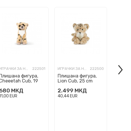
ИГРАЧКИ ЗА НАЈМАЛИ
222501
ИГРАЧКИ ЗА НАЈМАЛИ
222500
Плишана фигура,
Плишана фигура,
Плиша
Cheeetah Cub, 19
Lion Cub, 25 cm
Alpaca
cm
680
МКД
2.499
МКД
1.290
11,00
EUR
40,44
EUR
20,87
E