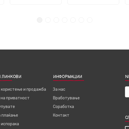
 ЛИНКОВИ
ИНФОРМАЦИИ
N
а користење и продажба
За нас
 на приватност
Вработување
купувате
Соработка
а плаќање
Контакт
С
 испорака