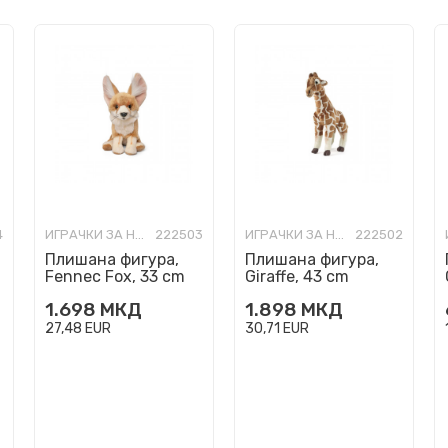
4
ИГРАЧКИ ЗА НАЈМАЛИ
222503
ИГРАЧКИ ЗА НАЈМАЛИ
222502
Плишана фигура,
Плишана фигура,
Fennec Fox, 33 cm
Giraffe, 43 cm
1.698
МКД
1.898
МКД
27,48
EUR
30,71
EUR