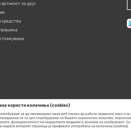
 артиклот за друг
ии
а средства
 прашања
 откажување
ана користи колачиња (cookies)
отребуваме за да овозможиме оваа веб страна да работи правилно како и за 
предување се со цел подобрување на Вашето корисничко искуство, персонал
асите, функционалност на социјалните медиуми и анализа на сообраќајот. 
сот на производите,
а нашата интернет страница ја прифаќате употребата на колачиња (cookies).