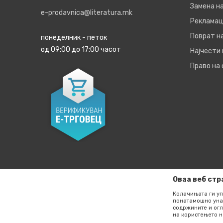
Замена на
e-prodavnica@literatura.mk
Рекламац
Поврат н
понеделник - петок
од 09:00 до 17:00 часот
Најчести
Право на
Оваа веб стр
Колачињата ги уп
понатамошно уна
содржините и огл
Настојуваме да бидеме што е можно попрецизни во опи
на користењето н