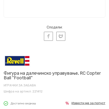
Сподели:
Фигура на далечинско управување, RC Copter
Ball "Football"
ИГРАЧКИ ЗА ЗАБАВА
Шифра на артикл:
221412
Извести ме за попуст
Достапно веднаш