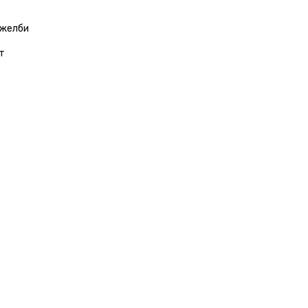
 желби
т