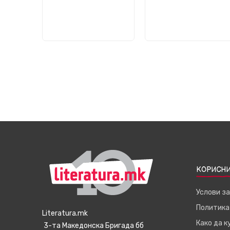
КОРИСНИ
Услови з
Политика
Literatura.mk
Како да 
3-та Македонска Бригада бб