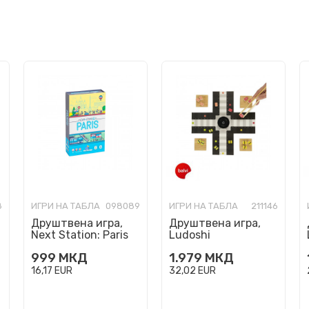
8
ИГРИ НА ТАБЛА
098089
ИГРИ НА ТАБЛА
211146
Друштвена игра,
Друштвена игра,
Next Station: Paris
Ludoshi
999
МКД
1.979
МКД
16,17
EUR
32,02
EUR