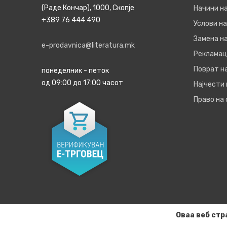
(Раде Кончар), 1000, Скопје
Начини н
+389 76 444 490
Услови на
Замена на
e-prodavnica@literatura.mk
Рекламац
Поврат н
понеделник - петок
од 09:00 до 17:00 часот
Најчести
Право на
Оваа веб стр