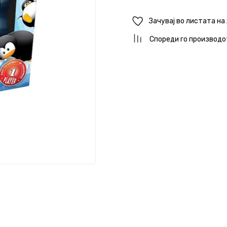
Зачувај во листата на
Спореди го производо