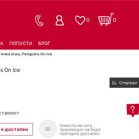
0
0
РА
ПОПУСТИ
БЛОГ
ичка игра, Penguins On Ice
s On Ice
Спореди
остапност
Извести ме кога
 е достапен
производот ќе биде
повторно достапен