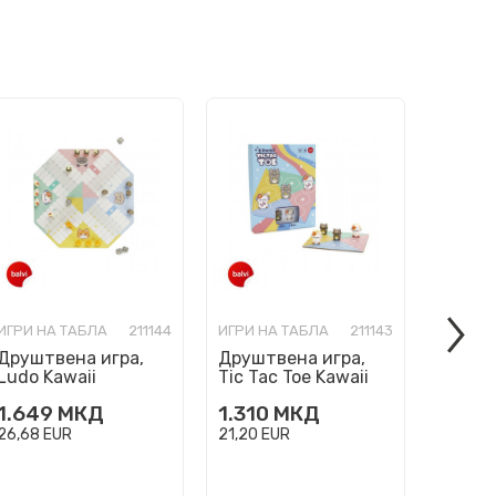
ИГРИ НА ТАБЛА
211144
ИГРИ НА ТАБЛА
211143
ИГРИ Н
Друштвена игра,
Друштвена игра,
Друшт
Ludo Kawaii
Tic Tac Toe Kawaii
Ludo's
Purrchisi
1.649
МКД
1.310
МКД
1.649
26,68
EUR
21,20
EUR
26,68
E