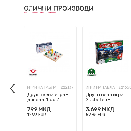
СЛИЧНИ ПРОИЗВОДИ
ИГРИ НА ТАБЛА
222137
ИГРИ НА ТАБЛА
22165
Друштвена игра -
Друштвена игра,
дрвена, 'Ludo'
Subbuteo -
Champions League
799
МКД
3.699
МКД
12,93
EUR
59,85
EUR