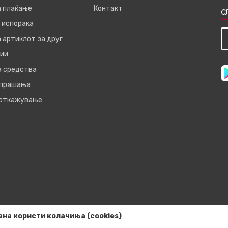
а плаќање
Контакт
С
 испорака
 артиклот за друг
ии
а средства
 прашања
 откажување
ана користи колачиња (cookies)