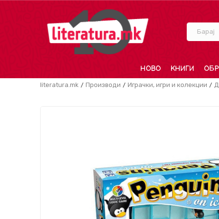
Барај
НОВО
КНИГИ
ОБР
literatura.mk
Производи
Играчки, игри и колекции
Д