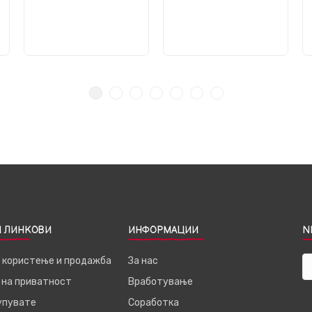
 ЛИНКОВИ
ИНФОРМАЦИИ
N
а користење и продажба
За нас
 на приватност
Вработување
купувате
Соработка