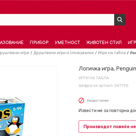
АЗОВАНИЕ
ПРИБОР
УМЕТНОСТ
ЖИВОТЕН СТИЛ
ИГ
руштвени игри
Друштвени игри и сложувалки
Игри на табла
Лог
Логичка игра, Penguin
ИГРИ НА ТАБЛА
Шифра на артикл:
047790
Недостапен
Извести ме за повторна д
Производот повеќе не