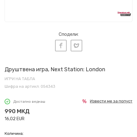
Сподели:
Друштвена игра, Next Station: London
ИГРИ НА ТАБЛА
Шифра на артикл:
054343
Извести ме за попуст
Достапно веднаш
990
МКД
16,02
EUR
Количина: