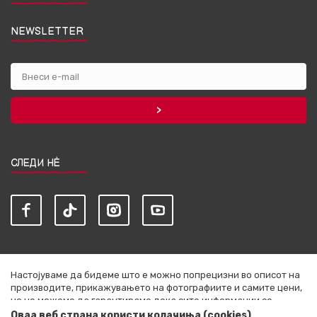
NEWSLETTER
СЛЕДИ НЀ
Настојуваме да бидеме што е можно попрецизни во описот на
производите, прикажувањето на фотографиите и самите цени,
но не можеме да гарантираме дека сите информации се
комплетни и без грешки. Сите артикли прикажани на сајтот се
Оваа веб страна користи колачиња (cookies)