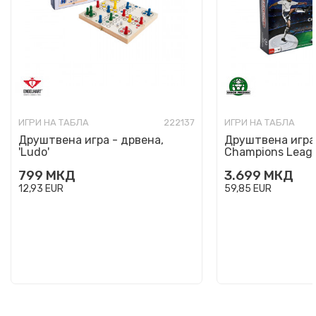
ИГРИ НА ТАБЛА
222137
ИГРИ НА ТАБЛА
Друштвена игра - дрвена,
Друштвена игра,
'Ludo'
Champions Leag
799
МКД
3.699
МКД
12,93
EUR
59,85
EUR