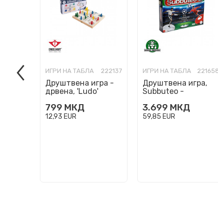
ИГРИ НА ТАБЛА
222137
ИГРИ НА ТАБЛА
22165
Друштвена игра -
Друштвена игра,
дрвена, 'Ludo'
Subbuteo -
Champions League
799
МКД
3.699
МКД
12,93
EUR
59,85
EUR