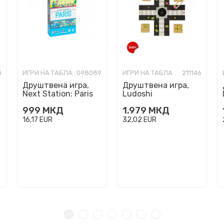
8
ИГРИ НА ТАБЛА
098089
ИГРИ НА ТАБЛА
211146
Друштвена игра,
Друштвена игра,
Next Station: Paris
Ludoshi
999
МКД
1.979
МКД
16,17
EUR
32,02
EUR