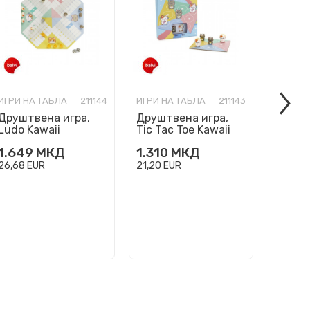
ИГРИ НА ТАБЛА
211144
ИГРИ НА ТАБЛА
211143
ИГРИ Н
Друштвена игра,
Друштвена игра,
Друшт
Ludo Kawaii
Tic Tac Toe Kawaii
Ludo's
Purrchisi
1.649
МКД
1.310
МКД
1.649
26,68
EUR
21,20
EUR
26,68
E