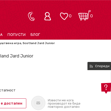
0
0
РА
ПОПУСТИ
БЛОГ
уштвена игра, Scotland Jard Junior
and Jard Junior
Спореди
остапност
Извести ме кога
 е достапен
производот ќе биде
повторно достапен