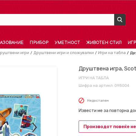
АЗОВАНИЕ
ПРИБОР
УМЕТНОСТ
ЖИВОТЕН СТИЛ
ИГ
руштвени игри
Друштвени игри и сложувалки
Игри на табла
Др
Друштвена игра, Scotl
ИГРИ НА ТАБЛА
Шифра на артикл:
098004
Недостапен
Извести ме за повторна д
Производот повеќе не