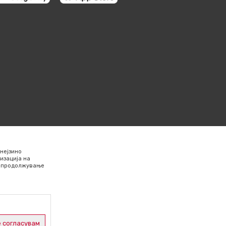
нејзино
изација на
Со продолжување
 согласувам