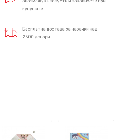
овозможува попусти и поволности при
купување.
Бесплатна достава за нарачки над
2500 денари.