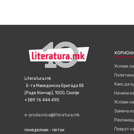
КОРИСНИ
Услови з
Политика
Literatura.mk
Како да 
3-та Македонска Бригада бб
(Раде Кончар), 1000, Скопје
Начини н
+389 76 444 490
Услови на
Замена на
e-prodavnica@literatura.mk
Рекламац
Поврат н
понеделник - петок