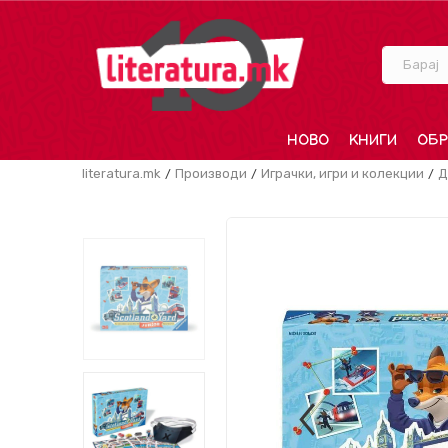
Барај
НОВО
КНИГИ
ОБР
literatura.mk
Производи
Играчки, игри и колекции
Д