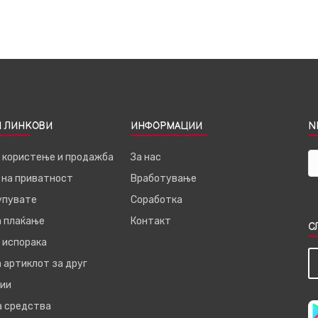
 ЛИНКОВИ
ИНФОРМАЦИИ
N
а користење и продажба
За нас
 на приватност
Вработување
купувате
Соработка
а плаќање
Контакт
С
 испорака
 артиклот за друг
ии
а средства