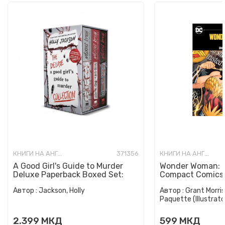
КНИГИ НА АНГЛИСКИ ЈАЗИК
371356
КНИГИ НА АНГЛИСКИ ЈАЗИК
A Good Girl's Guide to Murder
Wonder Woman: E
Deluxe Paperback Boxed Set:
Compact Comics 
Special Deluxe Edition...
Автор :
Jackson, Holly
Автор :
Grant Morris
Paquette (Illustrato
2.399
МКД
599
МКД