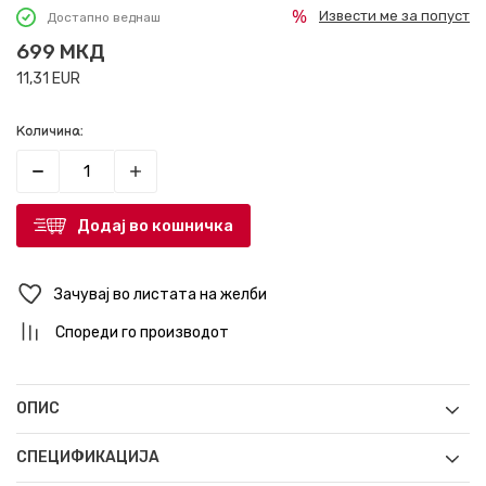
Извести ме за попуст
Достапно веднаш
699
МКД
11,31
EUR
Количина:
Додај во кошничка
Зачувај во листата на желби
Спореди го производот
ОПИС
СПЕЦИФИКАЦИЈА