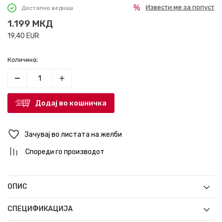
Извести ме за попуст
Достапно веднаш
1.199
МКД
19,40
EUR
Количина:
Додај во кошничка
Зачувај во листата на желби
Спореди го производот
ОПИС
СПЕЦИФИКАЦИЈА