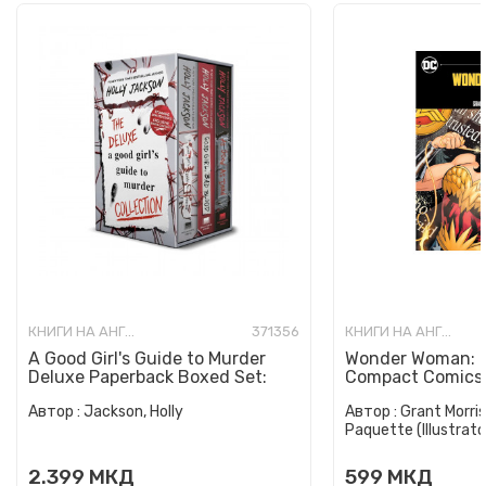
КНИГИ НА АНГЛИСКИ ЈАЗИК
371356
КНИГИ НА АНГЛИСКИ ЈАЗИК
A Good Girl's Guide to Murder
Wonder Woman: E
Deluxe Paperback Boxed Set:
Compact Comics 
Special Deluxe Edition...
Автор :
Jackson, Holly
Автор :
Grant Morris
Paquette (Illustrato
2.399
МКД
599
МКД