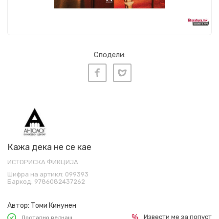
Сподели:
Кажа дека не се кае
ИСТОРИСКА ФИКЦИЈА
Шифра на артикл:
099393
Баркод:
9786082437262
Автор:
Томи Кинунен
Извести ме за попуст
Достапно веднаш