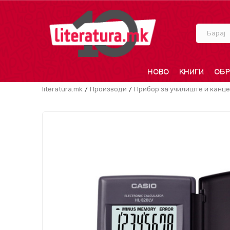
Барај
НОВО
КНИГИ
ОБР
literatura.mk
Производи
Прибор за училиште и канце