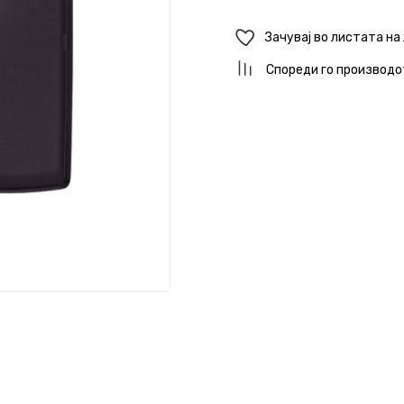
Зачувај во листата на
Спореди го производо