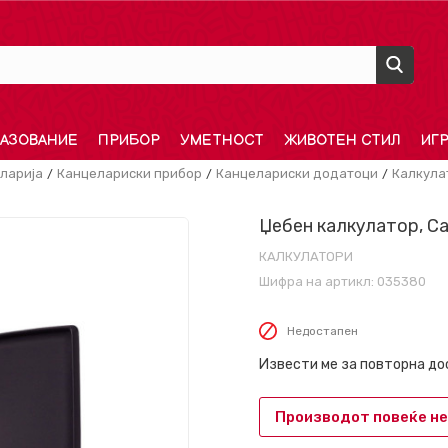
АЗОВАНИЕ
ПРИБОР
УМЕТНОСТ
ЖИВОТЕН СТИЛ
ИГ
ларија
Канцелариски прибор
Канцелариски додатоци
Калкула
Џебен калкулатор, C
КАЛКУЛАТОРИ
Шифра на артикл:
035380
Недостапен
Извести ме за повторна д
Производот повеќе не