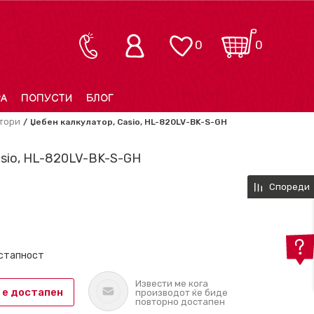
0
0
РА
ПОПУСТИ
БЛОГ
тори
Џебен калкулатор, Casio, HL-820LV-BK-S-GH
asio, HL-820LV-BK-S-GH
Спореди
остапност
Извести ме кога
 е достапен
производот ќе биде
повторно достапен