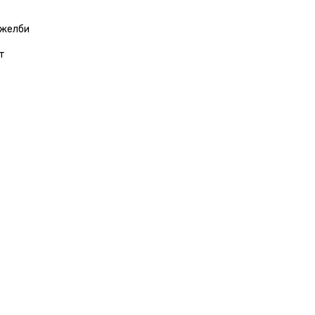
 желби
т