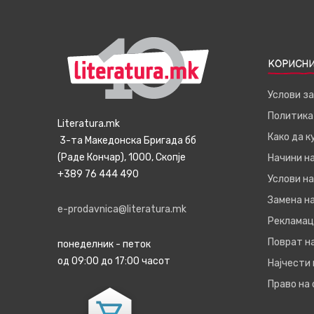
КОРИСНИ
Услови з
Политика
Literatura.mk
Како да 
3-та Македонска Бригада бб
(Раде Кончар), 1000, Скопје
Начини н
+389 76 444 490
Услови на
Замена на
e-prodavnica@literatura.mk
Рекламац
Поврат н
понеделник - петок
од 09:00 до 17:00 часот
Најчести
Право на