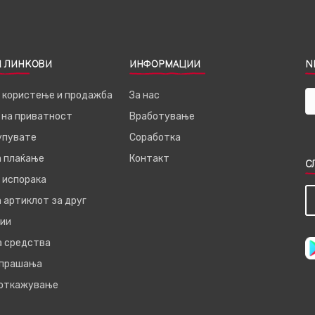
 ЛИНКОВИ
ИНФОРМАЦИИ
N
а користење и продажба
За нас
 на приватност
Вработување
купувате
Соработка
а плаќање
Контакт
С
 испорака
 артиклот за друг
ии
а средства
 прашања
 откажување