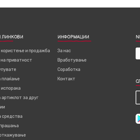
 ЛИНКОВИ
ИНФОРМАЦИИ
N
а користење и продажба
За нас
 на приватност
Вработување
купувате
Соработка
а плаќање
Контакт
С
 испорака
 артиклот за друг
ии
а средства
 прашања
 откажување