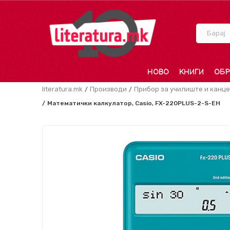
Барај
НОВО
КНИГИ
ОБР
literatura.mk
Производи
Прибор за училиште и канце
Математички калкулатор, Casio, FX-220PLUS-2-S-EH