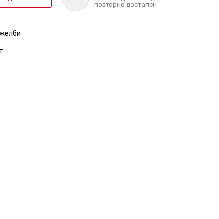
повторно достапен
 желби
т