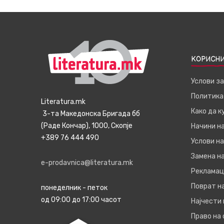
КОРИСНИ
Услови з
Политика
Literatura.mk
Како да 
3-та Македонска Бригада бб
(Раде Кончар), 1000, Скопје
Начини н
+389 76 444 490
Услови на
Замена на
e-prodavnica@literatura.mk
Рекламац
Поврат н
понеделник - петок
од 09:00 до 17:00 часот
Најчести
Право на