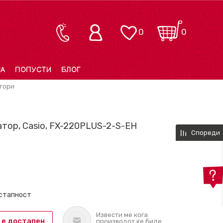
0
0
РА
ПОПУСТИ
БЛОГ
тори
тор, Casio, FX-220PLUS-2-S-EH
Спореди
остапност
Извести ме кога
 е достапен
производот ќе биде