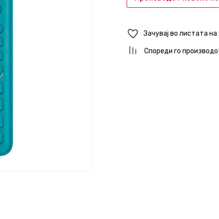
Зачувај во листата на
Спореди го производо