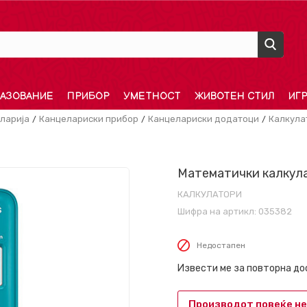
АЗОВАНИЕ
ПРИБОР
УМЕТНОСТ
ЖИВОТЕН СТИЛ
ИГ
ларија
Канцелариски прибор
Канцелариски додатоци
Калкула
Математички калкула
КАЛКУЛАТОРИ
Шифра на артикл:
035382
Недостапен
Извести ме за повторна д
Производот повеќе не