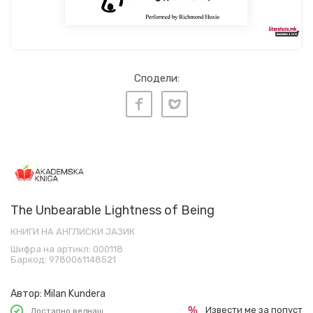
Сподели:
The Unbearable Lightness of Being
КНИГИ НА АНГЛИСКИ ЈАЗИК
Шифра на артикл:
000118
Баркод:
9780061148521
Автор:
Milan Kundera
Извести ме за попуст
Достапно веднаш