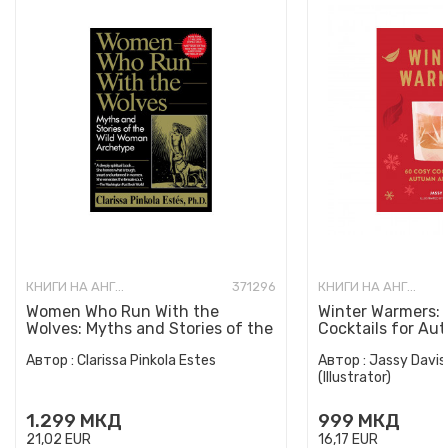
КНИГИ НА АНГЛИСКИ ЈАЗИК
371296
КНИГИ НА АНГЛИСКИ ЈАЗИК
Women Who Run With the
Winter Warmers:
Wolves: Myths and Stories of the
Cocktails for Au
Wild Woman Archetype
Автор :
Clarissa Pinkola Estes
Автор :
Jassy Davis
(Illustrator)
1.299
МКД
999
МКД
21,02
EUR
16,17
EUR