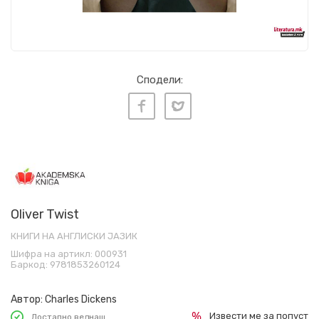
Сподели:
Oliver Twist
КНИГИ НА АНГЛИСКИ ЈАЗИК
Шифра на артикл:
000931
Баркод:
9781853260124
Автор:
Charles Dickens
Извести ме за попуст
Достапно веднаш