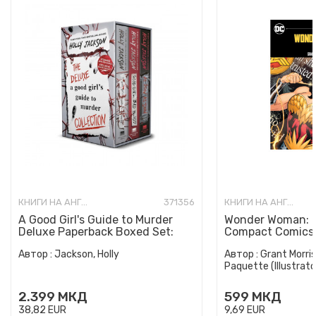
КНИГИ НА АНГЛИСКИ ЈАЗИК
371356
КНИГИ НА АНГЛИСКИ ЈАЗИК
A Good Girl's Guide to Murder
Wonder Woman: E
Deluxe Paperback Boxed Set:
Compact Comics 
Special Deluxe Edition...
Автор :
Jackson, Holly
Автор :
Grant Morris
Paquette (Illustrato
2.399
МКД
599
МКД
38,82
EUR
9,69
EUR