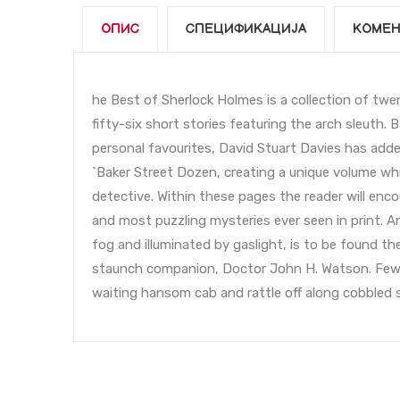
ОПИС
СПЕЦИФИКАЦИЈА
КОМЕН
he Best of Sherlock Holmes is a collection of twe
fifty-six short stories featuring the arch sleuth.
personal favourites, David Stuart Davies has adde
`Baker Street Dozen, creating a unique volume wh
detective. Within these pages the reader will enco
and most puzzling mysteries ever seen in print. A
fog and illuminated by gaslight, is to be found t
staunch companion, Doctor John H. Watson. Few wil
waiting hansom cab and rattle off along cobbled 