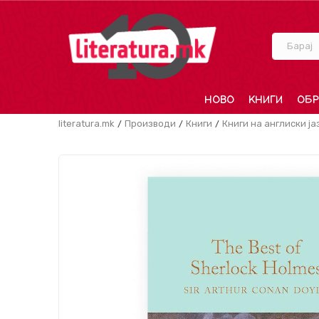
Барај
НОВО
КНИГИ
ОБР
literatura.mk
Производи
Книги
Книги на англиски ја