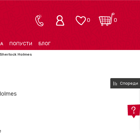
0
0
РА
ПОПУСТИ
БЛОГ
 Sherlock Holmes
Спореди
Holmes
e