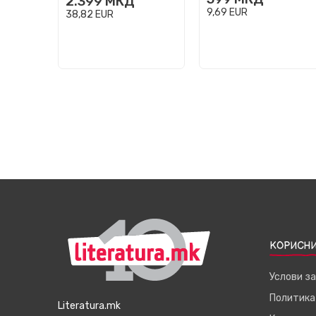
2.399
МКД
9,69
EUR
38,82
EUR
КОРИСНИ
Услови з
Политика
Literatura.mk