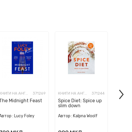
КНИГИ НА АНГЛИСКИ ЈАЗИК
371269
КНИГИ НА АНГЛИСКИ ЈАЗИК
371244
The Midnight Feast
Spice Diet: Spice up
How to
slim down
Human 
Автор :
Автор :
Lucy Foley
Автор :
Kalpna Woolf
Wurzba
999