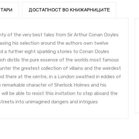
ТАРИ
ДОСТАПНОСТ ВО КНИЖАРНИЦИТЕ
nty of the very best tales from Sir Arthur Conan Doyles
 Basing his selection around the authors own twelve
d a further eight sparkling stories to Conan Doyles
ich distils the pure essence of the worlds most famous
unter the greatest collection of villains and the weirdest
nd there at the centre, in a London swathed in eddies of
he remarkable character of Sherlock Holmes and his
l be able to resist this invitation to step aboard the
streets into unimagined dangers and intrigues