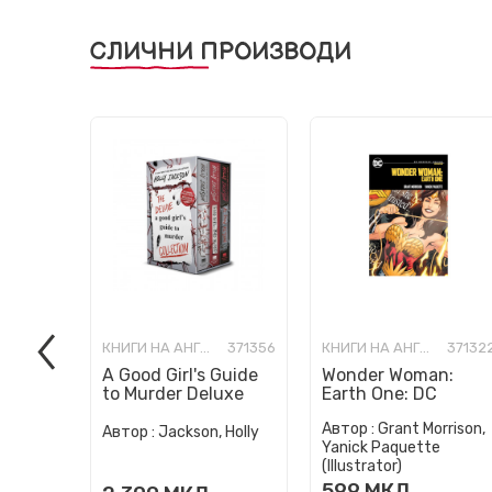
СЛИЧНИ ПРОИЗВОДИ
КНИГИ НА АНГЛИСКИ ЈАЗИК
371356
КНИГИ НА АНГЛИСКИ ЈАЗИК
37132
A Good Girl's Guide
Wonder Woman:
to Murder Deluxe
Earth One: DC
Paperback Boxed
Compact Comics
Автор :
Grant Morrison,
Set: Special Deluxe
Edition
Автор :
Jackson, Holly
Yanick Paquette
Edition...
(Illustrator)
599
МКД