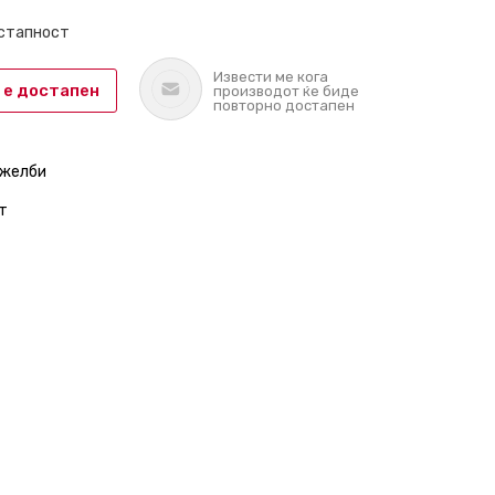
остапност
Извести ме кога
 е достапен
производот ќе биде
повторно достапен
 желби
т