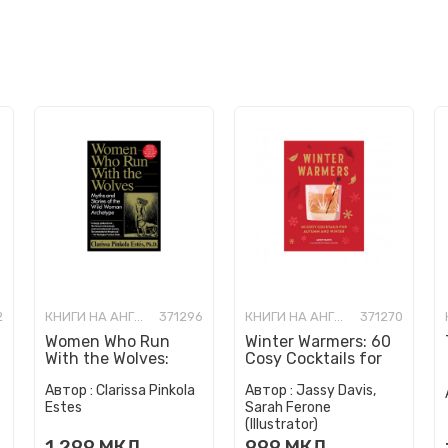
2
КНИГИ НА АНГЛИСКИ ЈАЗИК
371296
КНИГИ НА АНГЛИСКИ ЈАЗИК
371270
Women Who Run
Winter Warmers: 60
With the Wolves:
Cosy Cocktails for
Myths and Stories of
Autumn and Winter
Автор :
Clarissa Pinkola
Автор :
Jassy Davis,
the Wild Woman
Estes
Sarah Ferone
Archetype
(Illustrator)
1.299
МКД
999
МКД