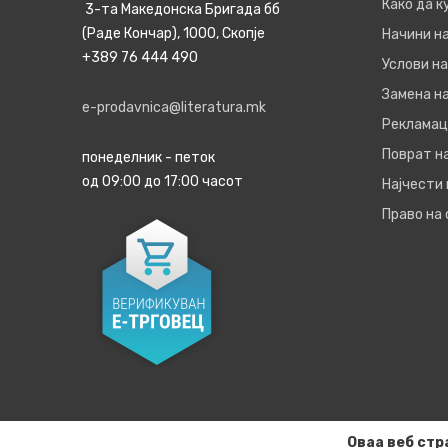
Како да 
3-та Македонска Бригада бб
(Раде Кончар), 1000, Скопје
Начини н
+389 76 444 490
Услови на
Замена на
e-prodavnica@literatura.mk
Рекламац
Поврат н
понеделник - петок
од 09:00 до 17:00 часот
Најчести
Право на
Оваа веб стр