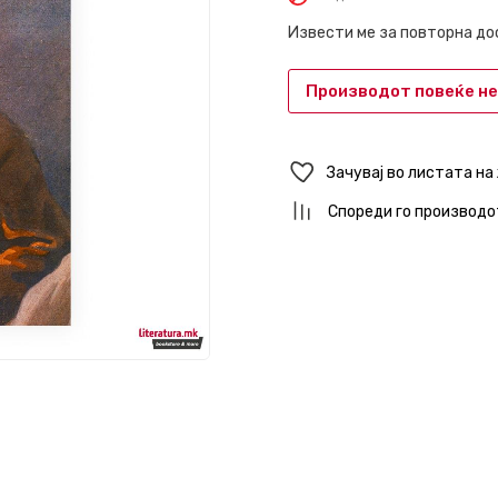
Извести ме за повторна д
Производот повеќе не
Зачувај во листата на
Спореди го производо