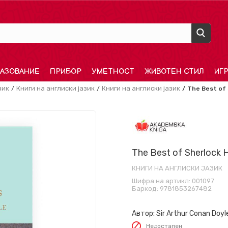
АЗОВАНИЕ
ПРИБОР
УМЕТНОСТ
ЖИВОТЕН СТИЛ
ИГ
зик
Книги на англиски јазик
Книги на англиски јазик
The Best of
The Best of Sherlock 
КНИГИ НА АНГЛИСКИ ЈАЗИК
Шифра на артикл:
001097
Баркод:
9781853267482
Автор:
Sir Arthur Conan Doyl
Недостапен