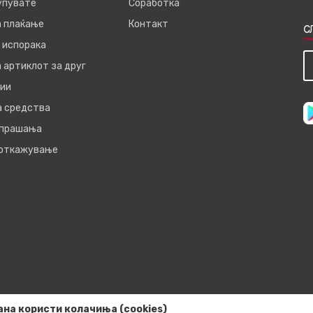
купувате
Соработка
а плаќање
Контакт
С
 испорака
 артиклот за друг
ии
а средства
 прашања
 откажување
ана користи колачиња (cookies)