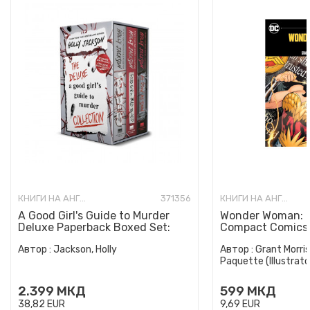
КНИГИ НА АНГЛИСКИ ЈАЗИК
371356
КНИГИ НА АНГЛИСКИ ЈАЗИК
A Good Girl's Guide to Murder
Wonder Woman: E
Deluxe Paperback Boxed Set:
Compact Comics 
Special Deluxe Edition...
Автор :
Jackson, Holly
Автор :
Grant Morris
Paquette (Illustrato
2.399
МКД
599
МКД
38,82
EUR
9,69
EUR