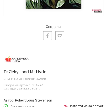
Сподели:
Dr Jekyll and Mr Hyde
КНИГИ НА АНГЛИСКИ ЈАЗИК
Шифра на артикл:
004293
Баркод:
9781853260612
Автор:
Robert Louis Stevenson
Извести ме за попуст
Достапно веднаш