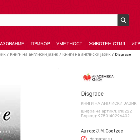
АЗОВАНИЕ
ПРИБОР
УМЕТНОСТ
ЖИВОТЕН СТИЛ
ИГ
зик
Книги на англиски јазик
Книги на англиски јазик
Disgrace
Disgrace
КНИГИ НА АНГЛИСКИ ЈАЗИК
Шифра на артикл:
010222
Баркод:
9780140296402
Автор:
J. M. Coetzee
Недостапен