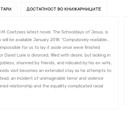
ТАРИ
ДОСТАПНОСТ ВО КНИЖАРНИЦИТЕ
J.M. Coetzees latest novel, The Schooldays of Jesus, is
will be available January 2018. "Compulsively readable...
impossible for us to lay it aside once weve finished
 David Lurie is divorced, filled with desire, but lacking in
jobless, shunned by friends, and ridiculed by his ex-wife,
Davids visit becomes an extended stay as he attempts to
stead, an incident of unimaginable terror and violence
ned relationship and the equallity complicated racial