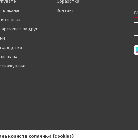
купувате
Соработка
а плаќање
Контакт
С
 испорака
 артиклот за друг
ии
а средства
 прашања
 откажување
ана користи колачиња (cookies)