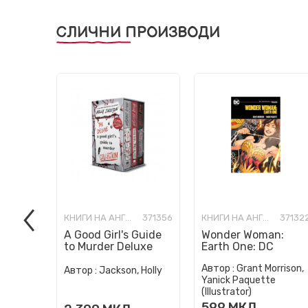
СЛИЧНИ ПРОИЗВОДИ
КНИГИ НА АНГЛИСКИ ЈАЗИК
371356
КНИГИ НА АНГЛИСКИ ЈАЗИК
37132
A Good Girl's Guide
Wonder Woman:
to Murder Deluxe
Earth One: DC
Paperback Boxed
Compact Comics
Автор :
Grant Morrison,
Set: Special Deluxe
Edition
Автор :
Jackson, Holly
Yanick Paquette
Edition...
(Illustrator)
599
МКД