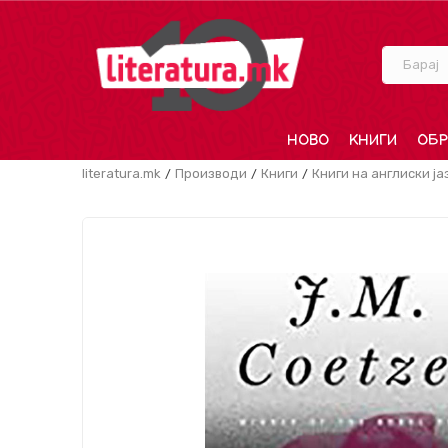
Барај
НОВО
КНИГИ
ОБР
literatura.mk
Производи
Книги
Книги на англиски ја