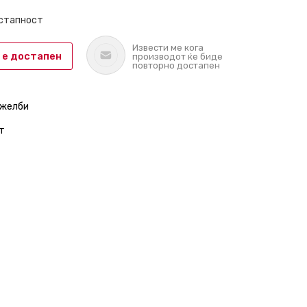
остапност
Извести ме кога
 е достапен
производот ќе биде
повторно достапен
 желби
т