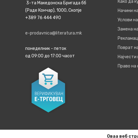
Како да 
3-та Македонска Бригада бб
(Раде Кончар), 1000, Скопје
Начини н
+389 76 444 490
Услови на
Замена на
e-prodavnica@literatura.mk
Рекламац
Поврат н
понеделник - петок
од 09:00 до 17:00 часот
Најчести
Право на
Оваа веб стр