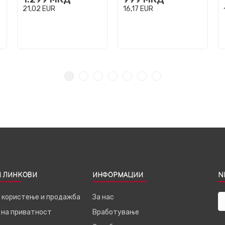
21,02
EUR
16,17
EUR
 ЛИНКОВИ
ИНФОРМАЦИИ
N
а користење и продажба
За нас
 на приватност
Вработување