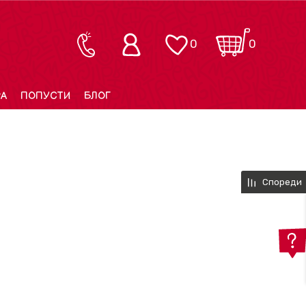
0
0
РА
ПОПУСТИ
БЛОГ
Спореди