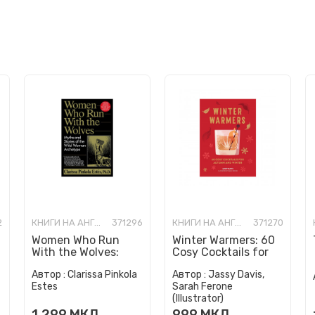
2
КНИГИ НА АНГЛИСКИ ЈАЗИК
371296
КНИГИ НА АНГЛИСКИ ЈАЗИК
371270
Women Who Run
Winter Warmers: 60
With the Wolves:
Cosy Cocktails for
Myths and Stories of
Autumn and Winter
Автор :
Clarissa Pinkola
Автор :
Jassy Davis,
the Wild Woman
Estes
Sarah Ferone
Archetype
(Illustrator)
1.299
МКД
999
МКД