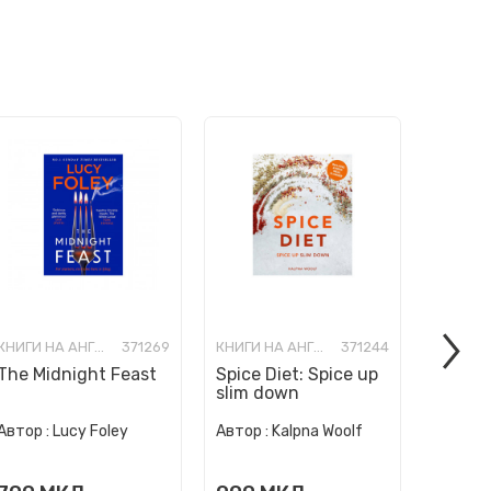
КНИГИ НА АНГЛИСКИ ЈАЗИК
371269
КНИГИ НА АНГЛИСКИ ЈАЗИК
371244
The Midnight Feast
Spice Diet: Spice up
How to
slim down
Human 
Автор :
Автор :
Lucy Foley
Автор :
Kalpna Woolf
Wurzba
999