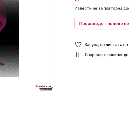
Извести ме за повторна д
Производот повеќе не
Зачувај во листата на
Спореди го производо