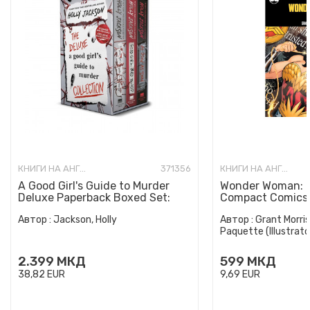
КНИГИ НА АНГЛИСКИ ЈАЗИК
371356
КНИГИ НА АНГЛИСКИ ЈАЗИК
A Good Girl's Guide to Murder
Wonder Woman: E
Deluxe Paperback Boxed Set:
Compact Comics 
Special Deluxe Edition...
Автор :
Jackson, Holly
Автор :
Grant Morris
Paquette (Illustrato
2.399
МКД
599
МКД
38,82
EUR
9,69
EUR