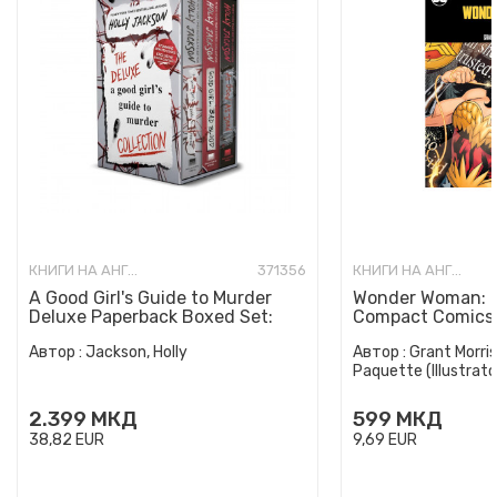
КНИГИ НА АНГЛИСКИ ЈАЗИК
371356
КНИГИ НА АНГЛИСКИ ЈАЗИК
A Good Girl's Guide to Murder
Wonder Woman: E
Deluxe Paperback Boxed Set:
Compact Comics 
Special Deluxe Edition...
Автор :
Jackson, Holly
Автор :
Grant Morris
Paquette (Illustrato
2.399
МКД
599
МКД
38,82
EUR
9,69
EUR