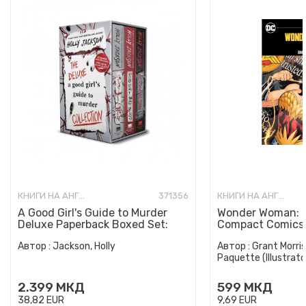
КНИГИ НА АНГЛИСКИ ЈАЗИК
371356
КНИГИ НА АНГЛИСКИ ЈАЗИК
A Good Girl's Guide to Murder
Wonder Woman: E
Deluxe Paperback Boxed Set:
Compact Comics 
Special Deluxe Edition...
Автор :
Jackson, Holly
Автор :
Grant Morris
Paquette (Illustrato
2.399
МКД
599
МКД
38,82
EUR
9,69
EUR