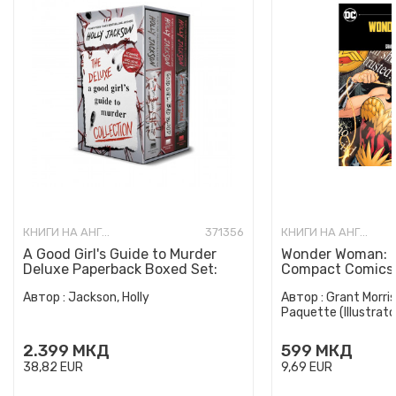
КНИГИ НА АНГЛИСКИ ЈАЗИК
371356
КНИГИ НА АНГЛИСКИ ЈАЗИК
A Good Girl's Guide to Murder
Wonder Woman: E
Deluxe Paperback Boxed Set:
Compact Comics 
Special Deluxe Edition...
Автор :
Jackson, Holly
Автор :
Grant Morris
Paquette (Illustrato
2.399
МКД
599
МКД
38,82
EUR
9,69
EUR