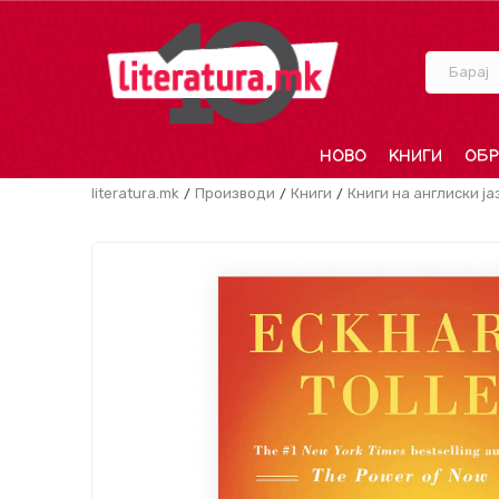
Барај
НОВО
КНИГИ
ОБР
literatura.mk
Производи
Книги
Книги на англиски ја