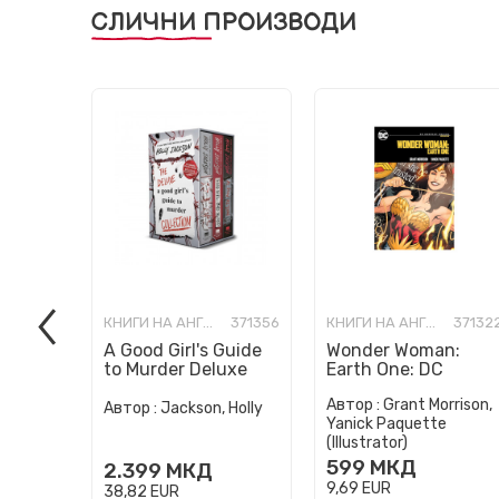
СЛИЧНИ ПРОИЗВОДИ
КНИГИ НА АНГЛИСКИ ЈАЗИК
371356
КНИГИ НА АНГЛИСКИ ЈАЗИК
37132
A Good Girl's Guide
Wonder Woman:
to Murder Deluxe
Earth One: DC
Paperback Boxed
Compact Comics
Автор :
Grant Morrison,
Set: Special Deluxe
Edition
Автор :
Jackson, Holly
Yanick Paquette
Edition...
(Illustrator)
599
МКД
2.399
МКД
9,69
EUR
38,82
EUR