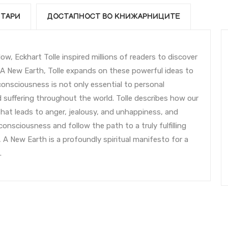
ТАРИ
ДОСТАПНОСТ ВО КНИЖАРНИЦИТЕ
ow, Eckhart Tolle inspired millions of readers to discover
In A New Earth, Tolle expands on these powerful ideas to
nsciousness is not only essential to personal
d suffering throughout the world. Tolle describes how our
at leads to anger, jealousy, and unhappiness, and
sciousness and follow the path to a truly fulfilling
g, A New Earth is a profoundly spiritual manifesto for a
.