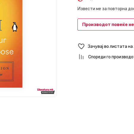
Извести ме за повторна д
Производот повеќе не
Зачувај во листата на
Спореди го производо