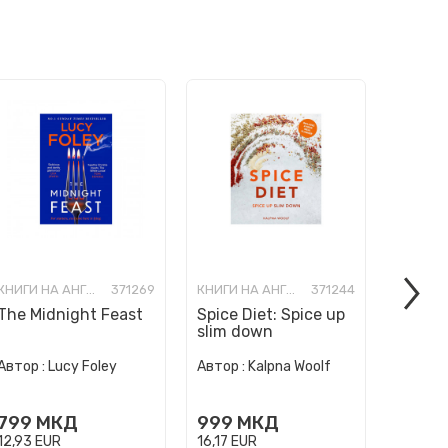
КНИГИ НА АНГЛИСКИ ЈАЗИК
371269
КНИГИ НА АНГЛИСКИ ЈАЗИК
371244
The Midnight Feast
Spice Diet: Spice up
How to
slim down
Human 
Автор :
Автор :
Lucy Foley
Автор :
Kalpna Woolf
Wurzba
999
799
МКД
999
МКД
16,17
E
12,93
EUR
16,17
EUR