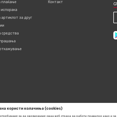
а плаќање
Контакт
С
 испорака
 артиклот за друг
ии
а средства
 прашања
 откажување
ана користи колачиња (cookies)
отребуваме за да овозможиме оваа веб страна да работи правилно како и за 