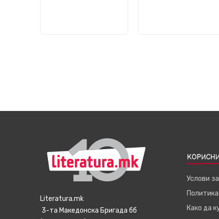
КОРИСНИ
Услови з
Политика
Literatura.mk
Како да 
3-та Македонска Бригада бб