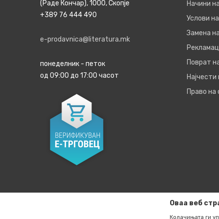
(Раде Кончар), 1000, Скопје
Начини н
+389 76 444 490
Услови на
Замена на
e-prodavnica@literatura.mk
Рекламац
Поврат н
понеделник - петок
од 09:00 до 17:00 часот
Најчести
Право на
Оваа веб стр
Колачињата ги уп