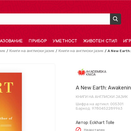
АЗОВАНИЕ
ПРИБОР
УМЕТНОСТ
ЖИВОТЕН СТИЛ
ИГ
зик
Книги на англиски јазик
Книги на англиски јазик
A New Earth:
A New Earth: Awakening
КНИГИ НА АНГЛИСКИ ЈАЗИК
Шифра на артикл:
005301
Баркод:
9780452289963
Автор:
Eckhart Tolle
Недостапен