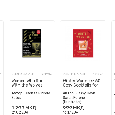
2
КНИГИ НА АНГЛИСКИ ЈАЗИК
371296
КНИГИ НА АНГЛИСКИ ЈАЗИК
371270
Women Who Run
Winter Warmers: 60
With the Wolves:
Cosy Cocktails for
Myths and Stories of
Autumn and Winter
Автор :
Clarissa Pinkola
Автор :
Jassy Davis,
the Wild Woman
Estes
Sarah Ferone
Archetype
(Illustrator)
1.299
МКД
999
МКД
21,02
EUR
16,17
EUR