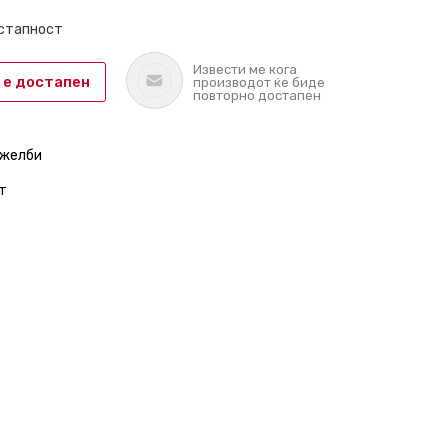
остапност
Извести ме кога
 е достапен
производот ќе биде
повторно достапен
 желби
т