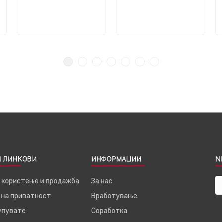
 ЛИНКОВИ
ИНФОРМАЦИИ
N
а користење и продажба
За нас
 на приватност
Вработување
купувате
Соработка