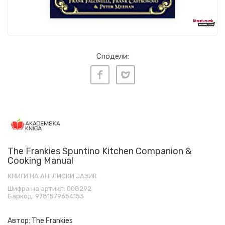
Сподели:
The Frankies Spuntino Kitchen Companion &
Cooking Manual
КНИГИ НА АНГЛИСКИ ЈАЗИК
Шифра на артикл:
008292
Баркод:
9781579654153
Автор:
The Frankies