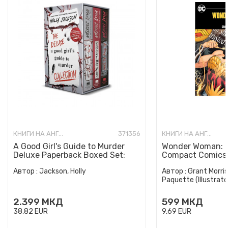
КНИГИ НА АНГЛИСКИ ЈАЗИК
371356
КНИГИ НА АНГЛИСКИ ЈАЗИК
A Good Girl's Guide to Murder
Wonder Woman: E
Deluxe Paperback Boxed Set:
Compact Comics 
Special Deluxe Edition...
Автор :
Jackson, Holly
Автор :
Grant Morris
Paquette (Illustrato
2.399
МКД
599
МКД
38,82
EUR
9,69
EUR