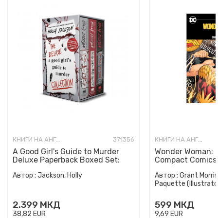
КНИГИ НА АНГЛИСКИ ЈАЗИК
371356
КНИГИ НА АНГЛИСКИ ЈАЗИК
A Good Girl's Guide to Murder
Wonder Woman: E
Deluxe Paperback Boxed Set:
Compact Comics 
Special Deluxe Edition...
Автор :
Jackson, Holly
Автор :
Grant Morris
Paquette (Illustrato
2.399
МКД
599
МКД
38,82
EUR
9,69
EUR