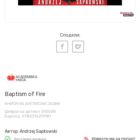
Сподели:
Baptism of Fire
КНИГИ НА АНГЛИСКИ ЈАЗИК
Шифра на артикл:
010048
Баркод:
9780316219181
Автор:
Andrzej Sapkowski
Извести ме за попуст
Достапно веднаш