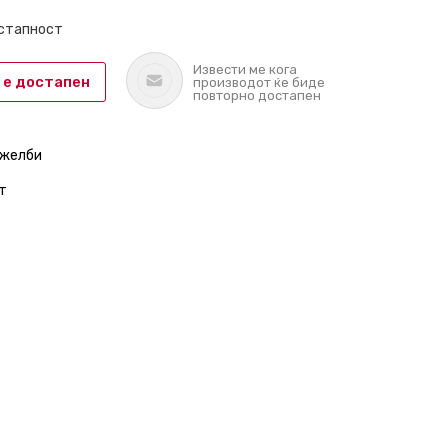
остапност
Извести ме кога
 е достапен
производот ќе биде
повторно достапен
 желби
т