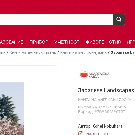
АЗОВАНИЕ
ПРИБОР
УМЕТНОСТ
ЖИВОТЕН СТИЛ
ИГ
зик
Книги на англиски јазик
Книги на англиски јазик
Japanese La
Japanese Landscapes
КНИГИ НА АНГЛИСКИ ЈАЗИК
Шифра на артикл:
013819
Баркод:
9789881296757
Автор:
Kohei Nobuhara
Недостапен