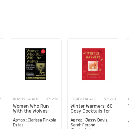
2
КНИГИ НА АНГЛИСКИ ЈАЗИК
371296
КНИГИ НА АНГЛИСКИ ЈАЗИК
371270
Women Who Run
Winter Warmers: 60
With the Wolves:
Cosy Cocktails for
Myths and Stories of
Autumn and Winter
Автор :
Clarissa Pinkola
Автор :
Jassy Davis,
the Wild Woman
Estes
Sarah Ferone
Archetype