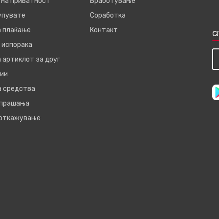
 на приватност
Вработување
купувате
Соработка
а плаќање
Контакт
С
 испорака
 артиклот за друг
ии
а средства
 прашања
 откажување