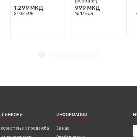
(Illustrator)
1.299
МКД
999
МКД
21,02
EUR
16,17
EUR
 ЛИНКОВИ
ИНФОРМАЦИИ
N
а користење и продажба
За нас