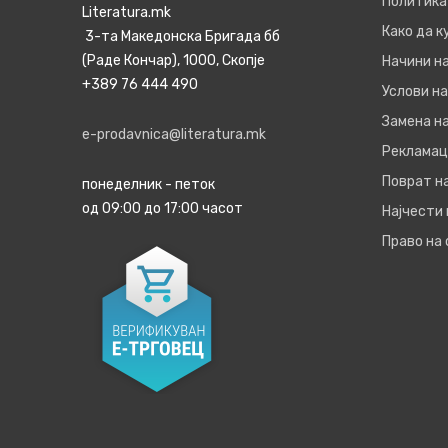
Политика
Literatura.mk
Како да 
3-та Македонска Бригада бб
(Раде Кончар), 1000, Скопје
Начини н
+389 76 444 490
Услови на
Замена на
e-prodavnica@literatura.mk
Рекламац
Поврат н
понеделник - петок
од 09:00 до 17:00 часот
Најчести
Право на