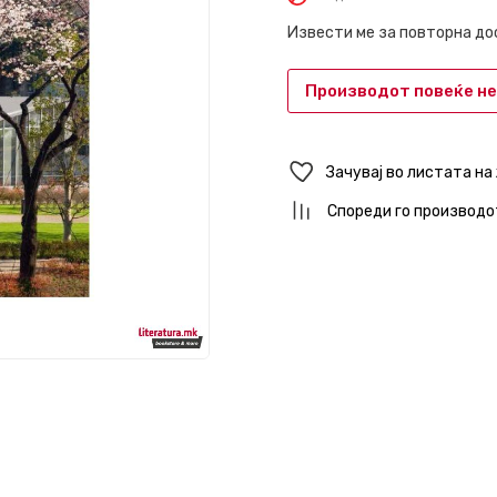
Извести ме за повторна д
Производот повеќе не
Зачувај во листата на
Спореди го производо