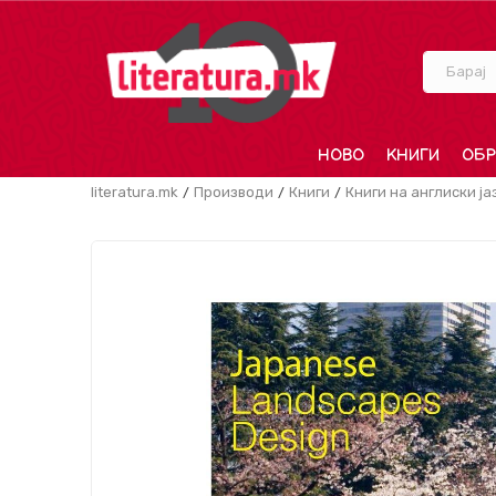
Барај
НОВО
КНИГИ
ОБР
literatura.mk
Производи
Книги
Книги на англиски ја