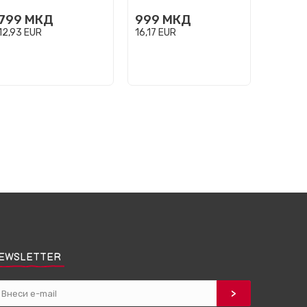
999
799
МКД
999
МКД
16,17
E
12,93
EUR
16,17
EUR
EWSLETTER