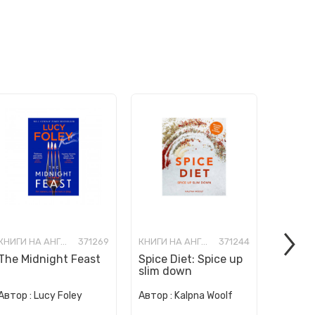
КНИГИ НА АНГЛИСКИ ЈАЗИК
371269
КНИГИ НА АНГЛИСКИ ЈАЗИК
371244
The Midnight Feast
Spice Diet: Spice up
How to
slim down
Human 
Автор :
Автор :
Lucy Foley
Автор :
Kalpna Woolf
Wurzba