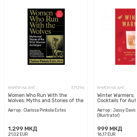
КНИГИ НА АНГЛИСКИ ЈАЗИК
371296
КНИГИ НА АНГЛИСКИ ЈАЗИК
Women Who Run With the
Winter Warmers:
Wolves: Myths and Stories of the
Cocktails for Au
Wild Woman Archetype
Автор :
Clarissa Pinkola Estes
Автор :
Jassy Davis
(Illustrator)
1.299
МКД
999
МКД
21,02
EUR
16,17
EUR