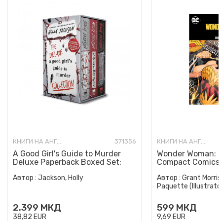
КНИГИ НА АНГЛИСКИ ЈАЗИК
371356
КНИГИ НА АНГЛИСКИ ЈАЗИК
A Good Girl's Guide to Murder
Wonder Woman: E
Deluxe Paperback Boxed Set:
Compact Comics 
Special Deluxe Edition...
Автор :
Jackson, Holly
Автор :
Grant Morris
Paquette (Illustrato
2.399
МКД
599
МКД
38,82
EUR
9,69
EUR