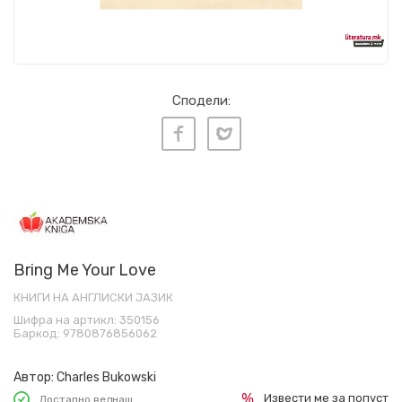
Сподели:
Bring Me Your Love
КНИГИ НА АНГЛИСКИ ЈАЗИК
Шифра на артикл:
350156
Баркод:
9780876856062
Автор:
Charles Bukowski
Извести ме за попуст
Достапно веднаш