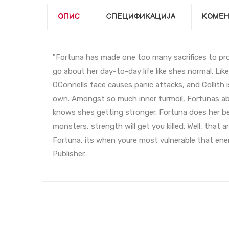
ОПИС
СПЕЦИФИКАЦИЈА
КОМЕН
"Fortuna has made one too many sacrifices to pr
go about her day-to-day life like shes normal. Lik
OConnells face causes panic attacks, and Collith 
own. Amongst so much inner turmoil, Fortunas abil
knows shes getting stronger. Fortuna does her bes
monsters, strength will get you killed. Well, that
Fortuna, its when youre most vulnerable that ene
Publisher.