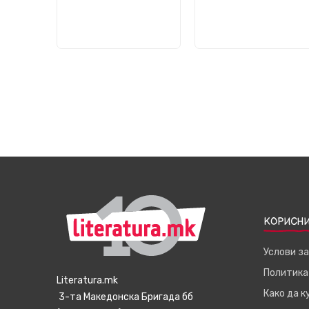
КОРИСНИ
Услови з
Политика
Literatura.mk
Како да 
3-та Македонска Бригада бб