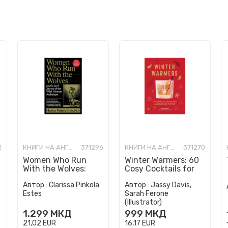
2
КНИГИ НА АНГЛИСКИ ЈАЗИК
371296
КНИГИ НА АНГЛИСКИ ЈАЗИК
371270
Women Who Run
Winter Warmers: 60
With the Wolves:
Cosy Cocktails for
Myths and Stories of
Autumn and Winter
Автор :
Clarissa Pinkola
Автор :
Jassy Davis,
the Wild Woman
Estes
Sarah Ferone
Archetype
(Illustrator)
1.299
МКД
999
МКД
21,02
EUR
16,17
EUR