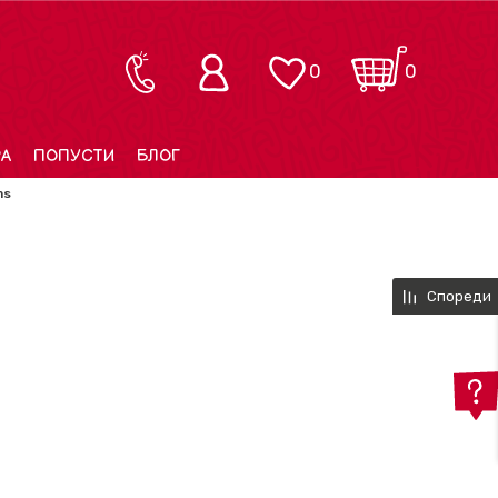
0
0
РА
ПОПУСТИ
БЛОГ
ms
Спореди