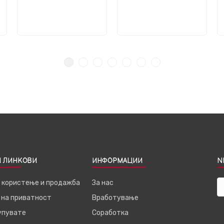
 ЛИНКОВИ
ИНФОРМАЦИИ
N
а користење и продажба
За нас
 на приватност
Вработување
купувате
Соработка