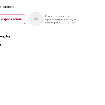
остапност
Извести ме кога
 е достапен
производот ќе биде
повторно достапен
 желби
т