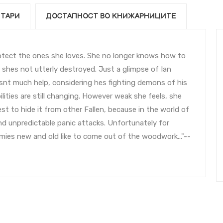
ТАРИ
ДОСТАПНОСТ ВО КНИЖАРНИЦИТЕ
otect the ones she loves. She no longer knows how to
e shes not utterly destroyed. Just a glimpse of Ian
isnt much help, considering hes fighting demons of his
ities are still changing. However weak she feels, she
t to hide it from other Fallen, because in the world of
 and unpredictable panic attacks. Unfortunately for
mies new and old like to come out of the woodwork..."--