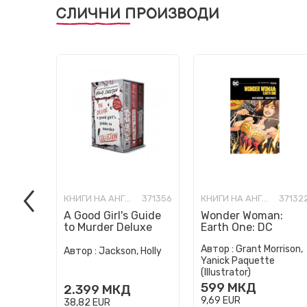
СЛИЧНИ ПРОИЗВОДИ
КНИГИ НА АНГЛИСКИ ЈАЗИК
371356
КНИГИ НА АНГЛИСКИ ЈАЗИК
37132
A Good Girl's Guide
Wonder Woman:
to Murder Deluxe
Earth One: DC
Paperback Boxed
Compact Comics
Автор :
Grant Morrison,
Set: Special Deluxe
Edition
Автор :
Jackson, Holly
Yanick Paquette
Edition...
(Illustrator)
599
МКД
2.399
МКД
9,69
EUR
38,82
EUR