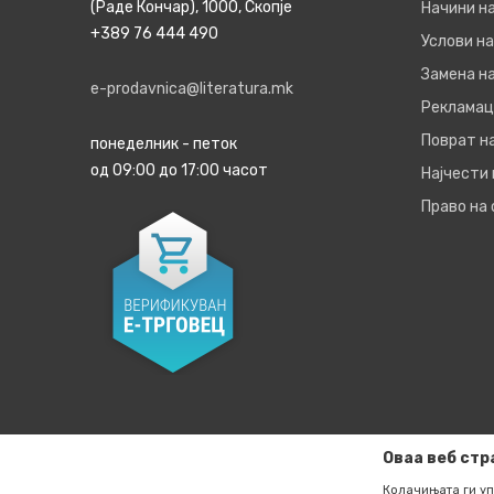
(Раде Кончар), 1000, Скопје
Начини н
+389 76 444 490
Услови на
Замена на
e-prodavnica@literatura.mk
Рекламац
Поврат н
понеделник - петок
од 09:00 до 17:00 часот
Најчести
Право на
Оваа веб стр
Колачињата ги уп