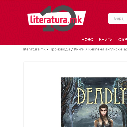
Барај
НОВО
КНИГИ
ОБР
literatura.mk
Производи
Книги
Книги на англиски ја