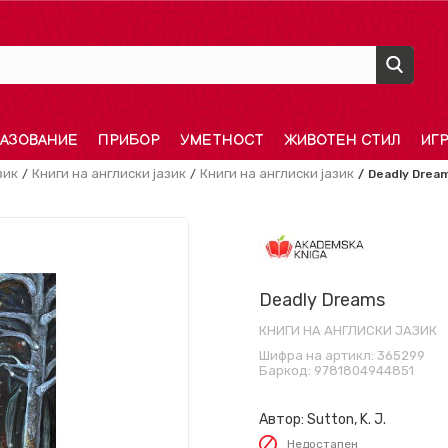
АЗОВАНИЕ
ПРИБОР
УМЕТНОСТ
ЖИВОТЕН СТИЛ
ИГ
зик
Книги на англиски јазик
Книги на англиски јазик
Deadly Drea
Deadly Dreams
КНИГИ НА АНГЛИСКИ ЈАЗИК
Шифра на артикл:
365299
Баркод:
9781804944851
Автор:
Sutton, K. J.
Недостапен