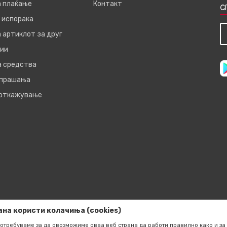
а плаќање
Контакт
С
 испорака
 артиклот за друг
ии
а средства
 прашања
 откажување
ана користи колачиња (cookies)
отребуваме за да овозможиме оваа веб страна да работи правилно како и за 