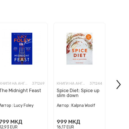
КНИГИ НА АНГЛИСКИ ЈАЗИК
371269
КНИГИ НА АНГЛИСКИ ЈАЗИК
371244
The Midnight Feast
Spice Diet: Spice up
How to
slim down
Human 
Автор :
Автор :
Lucy Foley
Автор :
Kalpna Woolf
Wurzba
999
799
МКД
999
МКД
16,17
E
12,93
EUR
16,17
EUR