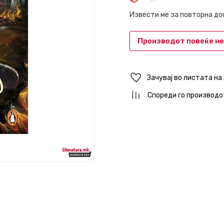
Извести ме за повторна д
Производот повеќе не
Зачувај во листата на
Спореди го производо