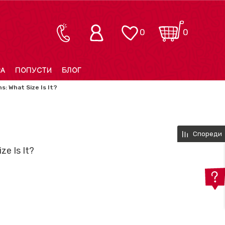
0
0
РА
ПОПУСТИ
БЛОГ
s: What Size Is It?
Спореди
ze Is It?