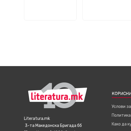
КОРИСНИ
Услови з
Политика
Literatura.mk
Како да 
3-та Македонска Бригада бб