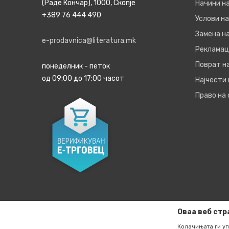
(Раде Кончар), 1000, Скопје
Начини н
+389 76 444 490
Услови на
Замена на
e-prodavnica@literatura.mk
Рекламац
Поврат н
понеделник - петок
од 09:00 до 17:00 часот
Најчести
Право на
Оваа веб стр
Колачињата ги уп