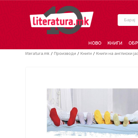
Барај
НОВО
КНИГИ
ОБР
literatura.mk
Производи
Книги
Книги на англиски ја