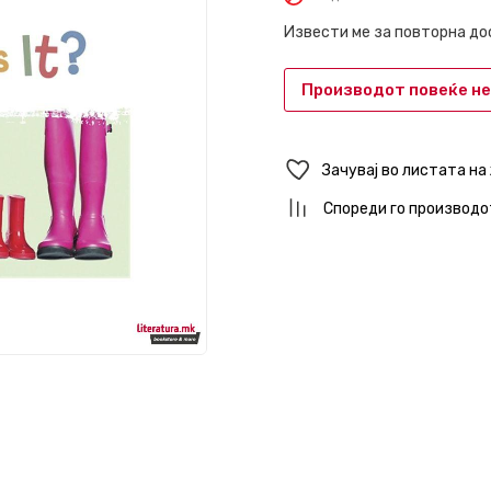
Извести ме за повторна д
Производот повеќе не
Зачувај во листата на
Спореди го производо