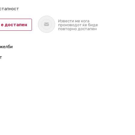
остапност
Извести ме кога
 е достапен
производот ќе биде
повторно достапен
 желби
т