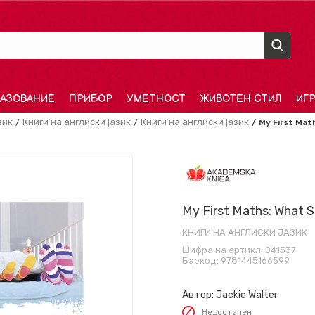
АЗОВАНИЕ
ПРИБОР
УМЕТНОСТ
ЖИВОТЕН СТИЛ
ИГ
зик
Книги на англиски јазик
Книги на англиски јазик
My First Math
My First Maths: What Si
КНИГИ НА АНГЛИСКИ ЈАЗИК
Шифра на артикл:
041537
Баркод:
9781445166599
Автор:
Jackie Walter
Недостапен