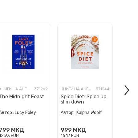
КНИГИ НА АНГЛИСКИ ЈАЗИК
371269
КНИГИ НА АНГЛИСКИ ЈАЗИК
371244
The Midnight Feast
Spice Diet: Spice up
How to
slim down
Human 
Автор :
Автор :
Lucy Foley
Автор :
Kalpna Woolf
Wurzba
999
799
МКД
999
МКД
16,17
E
12,93
EUR
16,17
EUR