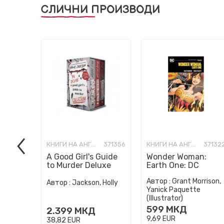
СЛИЧНИ ПРОИЗВОДИ
КНИГИ НА АНГЛИСКИ ЈАЗИК
371356
КНИГИ НА АНГЛИСКИ ЈАЗИК
37132
A Good Girl's Guide
Wonder Woman:
to Murder Deluxe
Earth One: DC
Paperback Boxed
Compact Comics
Автор :
Grant Morrison,
Set: Special Deluxe
Edition
Автор :
Jackson, Holly
Yanick Paquette
Edition...
(Illustrator)
599
МКД
2.399
МКД
9,69
EUR
38,82
EUR