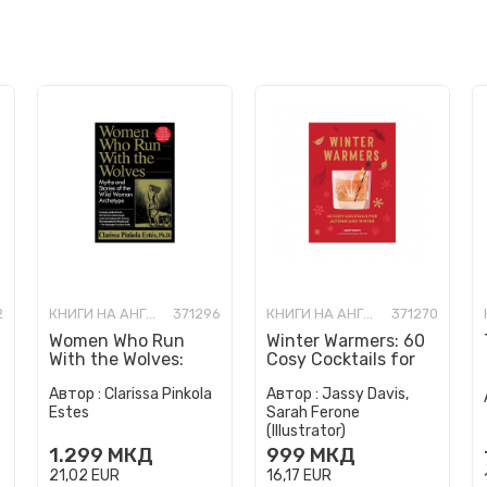
2
КНИГИ НА АНГЛИСКИ ЈАЗИК
371296
КНИГИ НА АНГЛИСКИ ЈАЗИК
371270
Women Who Run
Winter Warmers: 60
With the Wolves:
Cosy Cocktails for
Myths and Stories of
Autumn and Winter
Автор :
Clarissa Pinkola
Автор :
Jassy Davis,
the Wild Woman
Estes
Sarah Ferone
Archetype
(Illustrator)
1.299
МКД
999
МКД
21,02
EUR
16,17
EUR