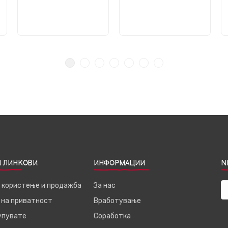
 ЛИНКОВИ
ИНФОРМАЦИИ
N
а користење и продажба
За нас
 на приватност
Вработување
купувате
Соработка