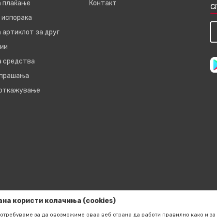
а плаќање
Контакт
С
 испорака
 артиклот за друг
ии
а средства
 прашања
 откажување
ана користи колачиња (cookies)
отребуваме за да овозможиме оваа веб страна да работи правилно како и за 