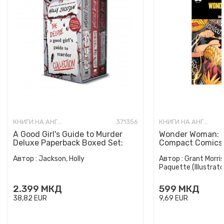
КНИГИ НА АНГЛИСКИ ЈАЗИК
371356
КНИГИ НА АНГЛИСКИ ЈАЗИК
A Good Girl's Guide to Murder
Wonder Woman: E
Deluxe Paperback Boxed Set:
Compact Comics 
Special Deluxe Edition...
Автор :
Jackson, Holly
Автор :
Grant Morris
Paquette (Illustrato
2.399
МКД
599
МКД
38,82
EUR
9,69
EUR