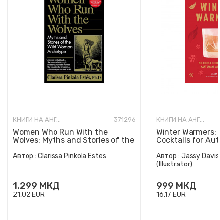
КНИГИ НА АНГЛИСКИ ЈАЗИК
371296
КНИГИ НА АНГЛИСКИ ЈАЗИК
Women Who Run With the
Winter Warmers:
Wolves: Myths and Stories of the
Cocktails for Au
Wild Woman Archetype
Автор :
Clarissa Pinkola Estes
Автор :
Jassy Davis
(Illustrator)
1.299
МКД
999
МКД
21,02
EUR
16,17
EUR