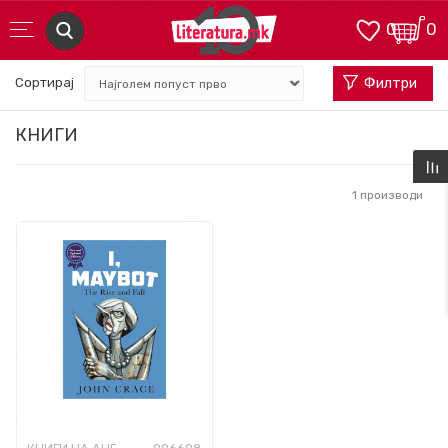
0
0
Сортирај
Филтри
КНИГИ
1
производи