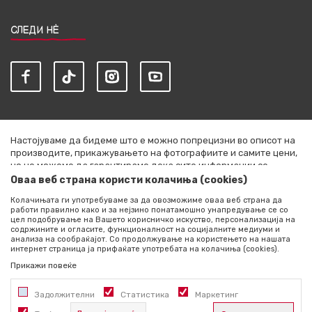
СЛЕДИ НЀ
Настојуваме да бидеме што е можно попрецизни во описот на
производите, прикажувањето на фотографиите и самите цени,
но не можеме да гарантираме дека сите информации се
комплетни и без грешки. Сите артикли прикажани на сајтот се
Оваа веб страна користи колачиња (cookies)
дел од нашата понуда и не се подразбира дека се достапни во
Колачињата ги употребуваме за да овозможиме оваа веб страна да
секој момент. Расположливоста на производите можете да ја
работи правилно како и за нејзино понатамошно унапредување се со
проверите со повик на +389 76 444 490
цел подобрување на Вашето корисничко искуство, персонализација на
содржините и огласите, функционалност на социјалните медиуми и
©2026
literatura.mk
, Изработено од
NB SOFT
. Сите права
анализа на сообраќајот. Со продолжување на користењето на нашата
интернет страница ја прифаќате употребата на колачиња (cookies).
задржани.
Прикажи повеќе
Задолжителни
Статистика
Маркетинг