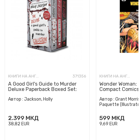
КНИГИ НА АНГЛИСКИ ЈАЗИК
371356
КНИГИ НА АНГЛИСКИ ЈАЗИК
A Good Girl's Guide to Murder
Wonder Woman: E
Deluxe Paperback Boxed Set:
Compact Comics 
Special Deluxe Edition...
Автор :
Jackson, Holly
Автор :
Grant Morris
Paquette (Illustrato
2.399
МКД
599
МКД
38,82
EUR
9,69
EUR