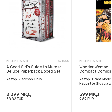
КНИГИ НА АНГЛИСКИ ЈАЗИК
371356
КНИГИ НА АНГЛИСКИ ЈАЗИК
A Good Girl's Guide to Murder
Wonder Woman: E
Deluxe Paperback Boxed Set:
Compact Comics 
Special Deluxe Edition...
Автор :
Jackson, Holly
Автор :
Grant Morris
Paquette (Illustrato
2.399
МКД
599
МКД
38,82
EUR
9,69
EUR