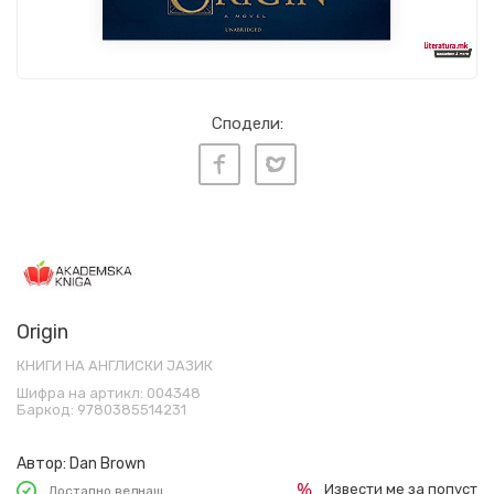
Сподели:
Origin
КНИГИ НА АНГЛИСКИ ЈАЗИК
Шифра на артикл:
004348
Баркод:
9780385514231
Автор:
Dan Brown
Извести ме за попуст
Достапно веднаш