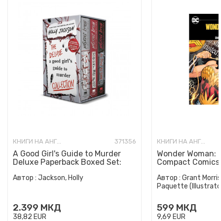
КНИГИ НА АНГЛИСКИ ЈАЗИК
371356
КНИГИ НА АНГЛИСКИ ЈАЗИК
A Good Girl's Guide to Murder
Wonder Woman: E
Deluxe Paperback Boxed Set:
Compact Comics 
Special Deluxe Edition...
Автор :
Jackson, Holly
Автор :
Grant Morris
Paquette (Illustrato
2.399
МКД
599
МКД
38,82
EUR
9,69
EUR